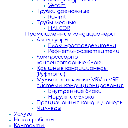
Vecam
Трубки дренажные
Ruvinil
Трубы медные
HALCOR
Промышленные кондиционеры
Аксессуары
Блоки-распределители
Рефнеты-разветвители
Компрессорно-
конденсаторные блоки
Крышные кондиционеры
(Руфтопы)
Мультизональные VRV и VRF
системы кондиционирования
Внутренние блоки
Наружные блоки
Прецизионные кондиционеры
Чиллеры
Услуги
Наши работы
Контакты