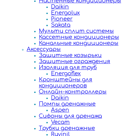
Настенные кондиционеры
Daikin
Energolux
Pioneer
Sakata
Мульти сплит системы
Кассетные кондиционеры
Канальные кондиционеры
Аксессуары
Защитные козырьки
Защитные ограждения
Изоляция для труб
Energoflex
Кронштейны для
кондиционеров
Онлайн-контроллеры
Daikin
Помпы дренажные
Aspen
Сифоны для дренажа
Vecam
Трубки дренажные
Ruvinil