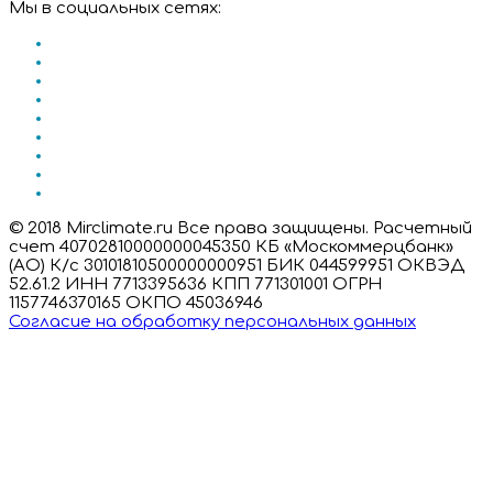
Мы в социальных сетях:
© 2018 Mirclimate.ru Все права защищены. Расчетный
счет 40702810000000045350 КБ «Москоммерцбанк»
(АО) К/с 30101810500000000951 БИК 044599951 ОКВЭД
52.61.2 ИНН 7713395636 КПП 771301001 ОГРН
1157746370165 ОКПО 45036946
Согласие на обработку персональных данных