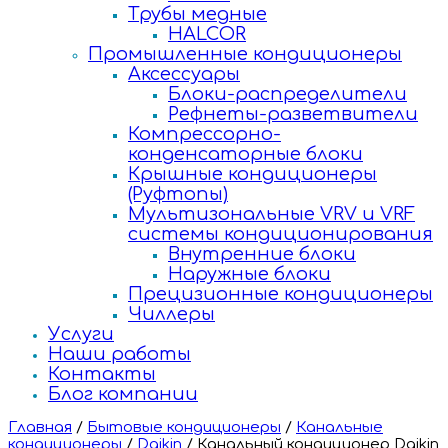
Трубы медные
HALCOR
Промышленные кондиционеры
Аксессуары
Блоки-распределители
Рефнеты-разветвители
Компрессорно-
конденсаторные блоки
Крышные кондиционеры
(Руфтопы)
Мультизональные VRV и VRF
системы кондиционирования
Внутренние блоки
Наружные блоки
Прецизионные кондиционеры
Чиллеры
Услуги
Наши работы
Контакты
Блог компании
Главная
/
Бытовые кондиционеры
/
Канальные
кондиционеры
/
Daikin
/
Канальный кондиционер Daikin