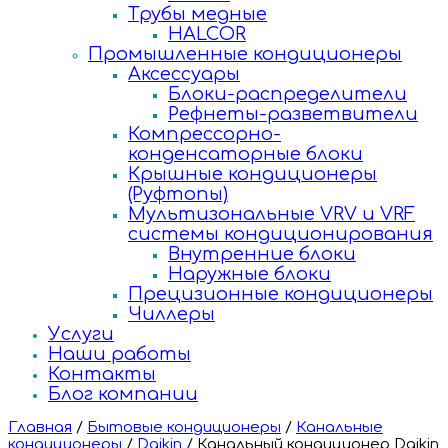
Трубы медные
HALCOR
Промышленные кондиционеры
Аксессуары
Блоки-распределители
Рефнеты-разветвители
Компрессорно-
конденсаторные блоки
Крышные кондиционеры
(Руфтопы)
Мультизональные VRV и VRF
системы кондиционирования
Внутренние блоки
Наружные блоки
Прецизионные кондиционеры
Чиллеры
Услуги
Наши работы
Контакты
Блог компании
Главная
/
Бытовые кондиционеры
/
Канальные
кондиционеры
/
Daikin
/
Канальный кондиционер Daikin