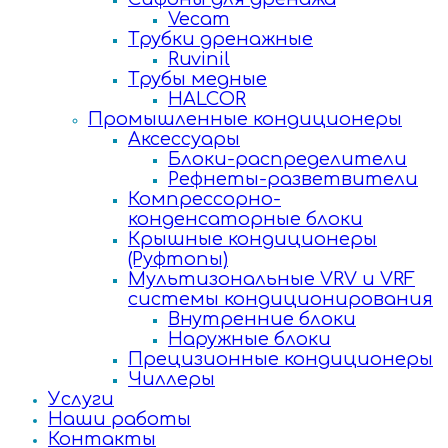
Vecam
Трубки дренажные
Ruvinil
Трубы медные
HALCOR
Промышленные кондиционеры
Аксессуары
Блоки-распределители
Рефнеты-разветвители
Компрессорно-
конденсаторные блоки
Крышные кондиционеры
(Руфтопы)
Мультизональные VRV и VRF
системы кондиционирования
Внутренние блоки
Наружные блоки
Прецизионные кондиционеры
Чиллеры
Услуги
Наши работы
Контакты