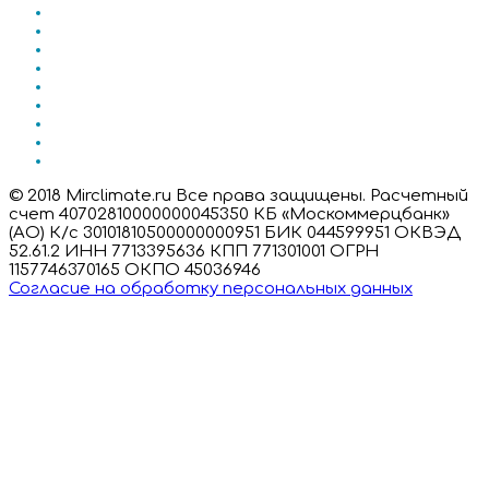
© 2018 Mirclimate.ru Все права защищены. Расчетный
счет 40702810000000045350 КБ «Москоммерцбанк»
(АО) К/с 30101810500000000951 БИК 044599951 ОКВЭД
52.61.2 ИНН 7713395636 КПП 771301001 ОГРН
1157746370165 ОКПО 45036946
Согласие на обработку персональных данных