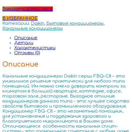
Заказать в один клик
В ИЗБРАННОЕ
Категории:
Daikin
,
Бытовые кондиционеры
,
Канальные кондиционеры
Описание
Детали
Характеристики
Отзывы (0)
Описание
Канальные кондиционеры Daikin серии FBQ-C8 – это
уникальное решение практически для любого типа
помещений. Им можно смело доверить контроль за
климатом в большой квартире, коттедже, офисе,
торговом зале, ресторане. Выгодное отличие
кондиционеров данного типа – это лучшее сходство
свойств бытового и промышленного оборудования.
Кондиционер FBQ-C8 – это незаметный помощник,
для установления и поддержания здорового и
благоприятного микроклимата в Вашем доме.
Отличающееся особенность канальных сплит-
систем – это гармоничное сочетание с любым, даже