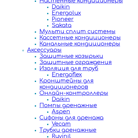
Настенные кондиционеры
Daikin
Energolux
Pioneer
Sakata
Мульти сплит системы
Кассетные кондиционеры
Канальные кондиционеры
Аксессуары
Защитные козырьки
Защитные ограждения
Изоляция для труб
Energoflex
Кронштейны для
кондиционеров
Онлайн-контроллеры
Daikin
Помпы дренажные
Aspen
Сифоны для дренажа
Vecam
Трубки дренажные
Ruvinil