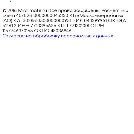
© 2018 Mirclimate.ru Все права защищены. Расчетный
счет 40702810000000045350 КБ «Москоммерцбанк»
(АО) К/с 30101810500000000951 БИК 044599951 ОКВЭД
52.61.2 ИНН 7713395636 КПП 771301001 ОГРН
1157746370165 ОКПО 45036946
Согласие на обработку персональных данных