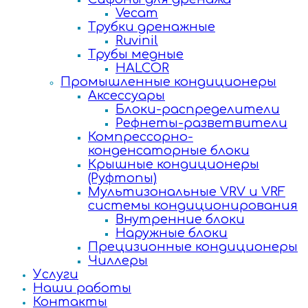
Vecam
Трубки дренажные
Ruvinil
Трубы медные
HALCOR
Промышленные кондиционеры
Аксессуары
Блоки-распределители
Рефнеты-разветвители
Компрессорно-
конденсаторные блоки
Крышные кондиционеры
(Руфтопы)
Мультизональные VRV и VRF
системы кондиционирования
Внутренние блоки
Наружные блоки
Прецизионные кондиционеры
Чиллеры
Услуги
Наши работы
Контакты