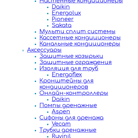
Настенные кондиционеры
Daikin
Energolux
Pioneer
Sakata
Мульти сплит системы
Кассетные кондиционеры
Канальные кондиционеры
Аксессуары
Защитные козырьки
Защитные ограждения
Изоляция для труб
Energoflex
Кронштейны для
кондиционеров
Онлайн-контроллеры
Daikin
Помпы дренажные
Aspen
Сифоны для дренажа
Vecam
Трубки дренажные
Ruvinil