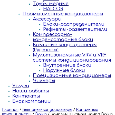
Трубы медные
HALCOR
Промышленные кондиционеры
Аксессуары
Блоки-распределители
Рефнеты-разветвители
Компрессорно-
конденсаторные блоки
Крышные кондиционеры
(Руфтопы)
Мультизональные VRV и VRF
системы кондиционирования
Внутренние блоки
Наружные блоки
Прецизионные кондиционеры
Чиллеры
Услуги
Наши работы
Контакты
Блог компании
Главная
/
Бытовые кондиционеры
/
Канальные
кондиционеры
/
Daikin
/
Канальный кондиционер Daikin