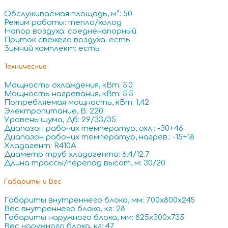
Обслуживаемая площадь, м²: 50
Режим работы: тепло/холод
Напор воздуха: средненапорный
Приток свежего воздуха: есть
Зимний комплект: есть
Технические
Мощность охлаждения, кВт: 5.0
Мощность нагревания, кВт: 5.5
Потребляемая мощность, кВт: 1,42
Электропитание, В: 220
Уровень шума, Дб: 29/33/35
Диапазон рабочих температур, охл.: -30+46
Диапазон рабочих температур, нагрев.: -15+18
Хладагент: R410A
Диаметр труб хладагента: 6.4/12.7
Длина трассы/перепад высот, м: 30/20
Габариты и Вес
Габариты внутреннего блока, мм: 700x800x245
Вес внутреннего блока, кг: 28
Габариты наружного блока, мм: 825x300x735
Вес наружного блока, кг: 47