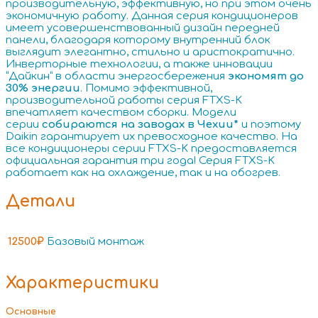
производительную, эффективную, но при этом очень
экономичную работу. Данная серия кондиционеров
имеет усовершенствованный дизайн передней
панели, благодаря которому внутренний блок
выглядит элегантно, стильно и аристократично.
Инверторные технологии, а также инновации
“Дайкин” в области энергосбережения
экономят до
30% энергии
. Помимо эффективной,
производительной работы серия FTXS-K
впечатляет качеством сборки. Модели
серии
собираются на заводах в Чехии*
и поэтому
Daikin гарантирует их превосходное качество. На
все кондиционеры серии FTXS-K предоставляется
официальная гарантия три года! Серия FTXS-K
работает как на охлаждение, так и на обогрев.
Детали
12500₽
Базовый монтаж
Характеристики
Основные