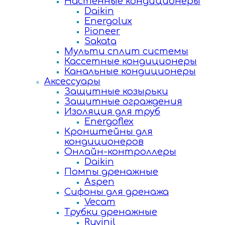
Настенные кондиционеры
Daikin
Energolux
Pioneer
Sakata
Мульти сплит системы
Кассетные кондиционеры
Канальные кондиционеры
Аксессуары
Защитные козырьки
Защитные ограждения
Изоляция для труб
Energoflex
Кронштейны для
кондиционеров
Онлайн-контроллеры
Daikin
Помпы дренажные
Aspen
Сифоны для дренажа
Vecam
Трубки дренажные
Ruvinil