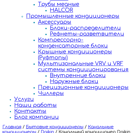
Трубы медные
HALCOR
Промышленные кондиционеры
Аксессуары
Блоки-распределители
Рефнеты-разветвители
Компрессорно-
конденсаторные блоки
Крышные кондиционеры
(Руфтопы)
Мультизональные VRV и VRF
системы кондиционирования
Внутренние блоки
Наружные блоки
Прецизионные кондиционеры
Чиллеры
Услуги
Наши работы
Контакты
Блог компании
Главная
/
Бытовые кондиционеры
/
Канальные
кондиционеры
/
Daikin
/
Канальный кондиционер Daikin