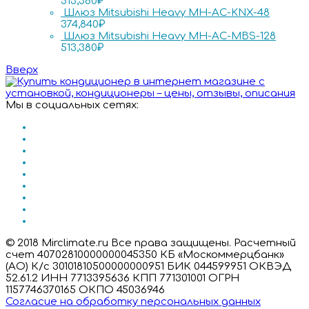
513,380
₽
Шлюз Mitsubishi Heavy MH-AC-KNX-48
374,840
₽
Шлюз Mitsubishi Heavy MH-AC-MBS-128
513,380
₽
Вверх
Мы в социальных сетях:
© 2018 Mirclimate.ru Все права защищены. Расчетный
счет 40702810000000045350 КБ «Москоммерцбанк»
(АО) К/с 30101810500000000951 БИК 044599951 ОКВЭД
52.61.2 ИНН 7713395636 КПП 771301001 ОГРН
1157746370165 ОКПО 45036946
Согласие на обработку персональных данных