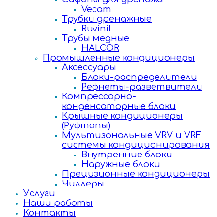
Vecam
Трубки дренажные
Ruvinil
Трубы медные
HALCOR
Промышленные кондиционеры
Аксессуары
Блоки-распределители
Рефнеты-разветвители
Компрессорно-
конденсаторные блоки
Крышные кондиционеры
(Руфтопы)
Мультизональные VRV и VRF
системы кондиционирования
Внутренние блоки
Наружные блоки
Прецизионные кондиционеры
Чиллеры
Услуги
Наши работы
Контакты