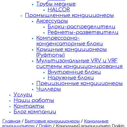
Трубы медные
HALCOR
Промышленные кондиционеры
Аксессуары
Блоки-распределители
Рефнеты-разветвители
Компрессорно-
конденсаторные блоки
Крышные кондиционеры
(Руфтопы)
Мультизональные VRV и VRF
системы кондиционирования
Внутренние блоки
Наружные блоки
Прецизионные кондиционеры
Чиллеры
Услуги
Наши работы
Контакты
Блог компании
Главная
/
Бытовые кондиционеры
/
Канальные
кондиционеры
/
Daikin
/
Канальный кондиционер Daikin