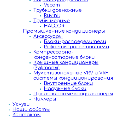
Vecam
Трубки дренажные
Ruvinil
Трубы медные
HALCOR
Промышленные кондиционеры
Аксессуары
Блоки-распределители
Рефнеты-разветвители
Компрессорно-
конденсаторные блоки
Крышные кондиционеры
(Руфтопы)
Мультизональные VRV и VRF
системы кондиционирования
Внутренние блоки
Наружные блоки
Прецизионные кондиционеры
Чиллеры
Услуги
Наши работы
Контакты