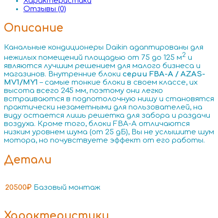
Характеристики
Отзывы (0)
Описание
Канальные кондиционеры Daikin адаптированы для
2
нежилых помещений площадью от 75 до 125 м
и
являются лучшим решением для малого бизнеса и
магазинов. Внутренние блоки
серии FBA-A / AZAS-
MV1/MY1
– самые тонкие блоки в своем классе, их
высота всего 245 мм, поэтому они легко
встраиваются в подпотолочную нишу и становятся
практически незаметными для пользователей, на
виду остается лишь решетка для забора и раздачи
воздуха. Кроме того, блоки FBA-A отличаются
низким уровнем шума (от 25 дБ), Вы не услышите шум
мотора, но почувствуете эффект от его работы.
Детали
20500₽
Базовый монтаж
Характеристики