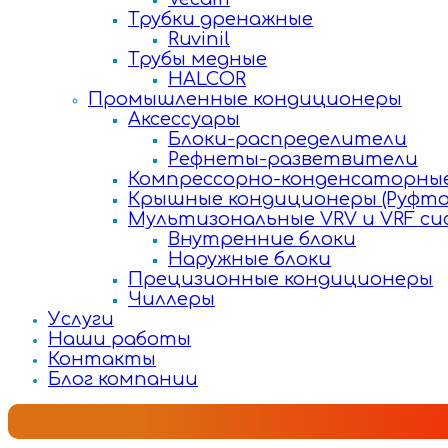
Трубки дренажные
Ruvinil
Трубы медные
HALCOR
Промышленные кондиционеры
Аксессуары
Блоки-распределители
Рефнеты-разветвители
Компрессорно-конденсаторные
Крышные кондиционеры (Руфто
Мультизональные VRV и VRF с
Внутренние блоки
Наружные блоки
Прецизионные кондиционеры
Чиллеры
Услуги
Наши работы
Контакты
Блог компании