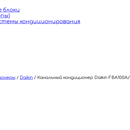
 блоки
пы)
истемы кондиционирования
ионеры
/
Daikin
/
Канальный кондиционер Daikin FBA100