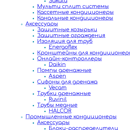
Sakata
Мульти сплит системы
Кассетные кондиционеры
Канальные кондиционеры
Аксессуары
Защитные козырьки
Защитные ограждения
Изоляция для труб
Energoflex
Кронштейны для кондиционер
Онлайн-контроллеры
Daikin
Помпы дренажные
Aspen
Сифоны для дренажа
Vecam
Трубки дренажные
Ruvinil
Трубы медные
HALCOR
Промышленные кондиционеры
Аксессуары
Блоки-распределители