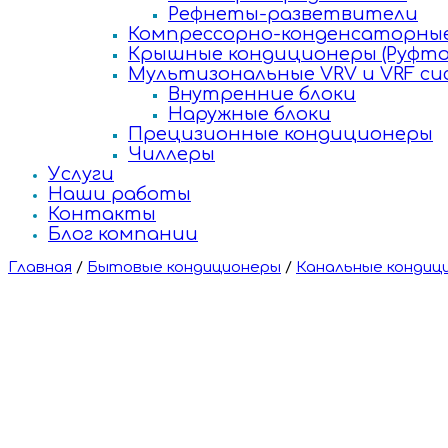
Рефнеты-разветвители
Компрессорно-конденсаторные
Крышные кондиционеры (Руфто
Мультизональные VRV и VRF с
Внутренние блоки
Наружные блоки
Прецизионные кондиционеры
Чиллеры
Услуги
Наши работы
Контакты
Блог компании
Главная
/
Бытовые кондиционеры
/
Канальные кондиц