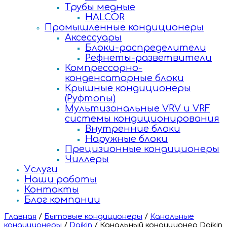
Трубы медные
HALCOR
Промышленные кондиционеры
Аксессуары
Блоки-распределители
Рефнеты-разветвители
Компрессорно-
конденсаторные блоки
Крышные кондиционеры
(Руфтопы)
Мультизональные VRV и VRF
системы кондиционирования
Внутренние блоки
Наружные блоки
Прецизионные кондиционеры
Чиллеры
Услуги
Наши работы
Контакты
Блог компании
Главная
/
Бытовые кондиционеры
/
Канальные
кондиционеры
/
Daikin
/
Канальный кондиционер Daikin