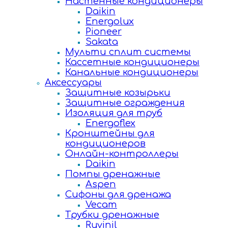
Настенные кондиционеры
Daikin
Energolux
Pioneer
Sakata
Мульти сплит системы
Кассетные кондиционеры
Канальные кондиционеры
Аксессуары
Защитные козырьки
Защитные ограждения
Изоляция для труб
Energoflex
Кронштейны для
кондиционеров
Онлайн-контроллеры
Daikin
Помпы дренажные
Aspen
Сифоны для дренажа
Vecam
Трубки дренажные
Ruvinil