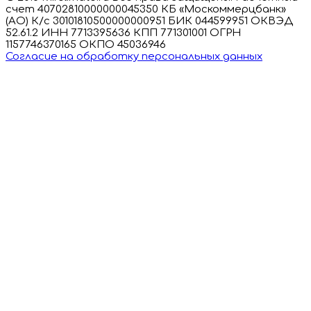
счет 40702810000000045350 КБ «Москоммерцбанк»
(АО) К/с 30101810500000000951 БИК 044599951 ОКВЭД
52.61.2 ИНН 7713395636 КПП 771301001 ОГРН
1157746370165 ОКПО 45036946
Согласие на обработку персональных данных