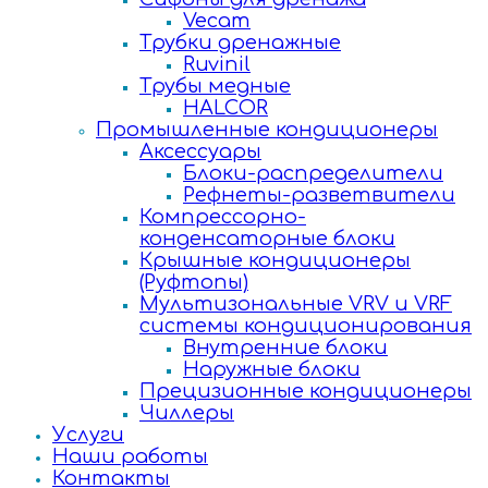
Vecam
Трубки дренажные
Ruvinil
Трубы медные
HALCOR
Промышленные кондиционеры
Аксессуары
Блоки-распределители
Рефнеты-разветвители
Компрессорно-
конденсаторные блоки
Крышные кондиционеры
(Руфтопы)
Мультизональные VRV и VRF
системы кондиционирования
Внутренние блоки
Наружные блоки
Прецизионные кондиционеры
Чиллеры
Услуги
Наши работы
Контакты