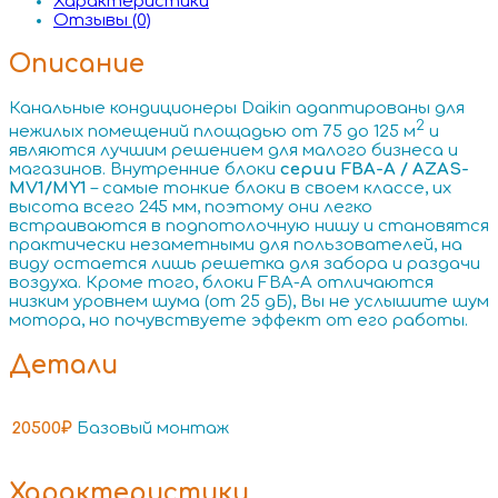
Характеристики
Отзывы (0)
Описание
Канальные кондиционеры Daikin адаптированы для
2
нежилых помещений площадью от 75 до 125 м
и
являются лучшим решением для малого бизнеса и
магазинов. Внутренние блоки
серии FBA-A / AZAS-
MV1/MY1
– самые тонкие блоки в своем классе, их
высота всего 245 мм, поэтому они легко
встраиваются в подпотолочную нишу и становятся
практически незаметными для пользователей, на
виду остается лишь решетка для забора и раздачи
воздуха. Кроме того, блоки FBA-A отличаются
низким уровнем шума (от 25 дБ), Вы не услышите шум
мотора, но почувствуете эффект от его работы.
Детали
20500₽
Базовый монтаж
Характеристики