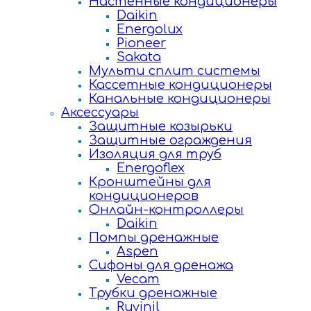
Настенные кондиционеры
Daikin
Energolux
Pioneer
Sakata
Мульти сплит системы
Кассетные кондиционеры
Канальные кондиционеры
Аксессуары
Защитные козырьки
Защитные ограждения
Изоляция для труб
Energoflex
Кронштейны для
кондиционеров
Онлайн-контроллеры
Daikin
Помпы дренажные
Aspen
Сифоны для дренажа
Vecam
Трубки дренажные
Ruvinil