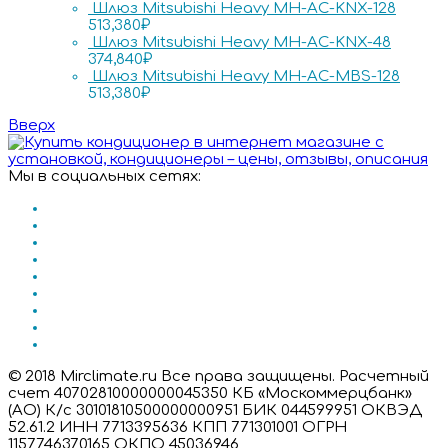
Шлюз Mitsubishi Heavy MH-AC-KNX-128
513,380
₽
Шлюз Mitsubishi Heavy MH-AC-KNX-48
374,840
₽
Шлюз Mitsubishi Heavy MH-AC-MBS-128
513,380
₽
Вверх
Мы в социальных сетях:
© 2018 Mirclimate.ru Все права защищены. Расчетный
счет 40702810000000045350 КБ «Москоммерцбанк»
(АО) К/с 30101810500000000951 БИК 044599951 ОКВЭД
52.61.2 ИНН 7713395636 КПП 771301001 ОГРН
1157746370165 ОКПО 45036946