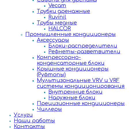
Vecam
Трубки дренажные
Ruvinil
Трубы медные
HALCOR
Промышленные кондиционеры
Аксессуары
Блоки-распределители
Рефнеты-разветвители
Компрессорно-
конденсаторные блоки
Крышные кондиционеры
(Руфтопы)
Мультизональные VRV и VRF
системы кондиционирования
Внутренние блоки
Наружные блоки
Прецизионные кондиционеры
Чиллеры
Услуги
Наши работы
Контакты