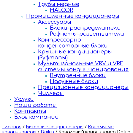
Трубы медные
HALCOR
Промышленные кондиционеры
Аксессуары
Блоки-распределители
Рефнеты-разветвители
Компрессорно-
конденсаторные блоки
Крышные кондиционеры
(Руфтопы)
Мультизональные VRV и VRF
системы кондиционирования
Внутренние блоки
Наружные блоки
Прецизионные кондиционеры
Чиллеры
Услуги
Наши работы
Контакты
Блог компании
Главная
/
Бытовые кондиционеры
/
Канальные
кондиционеры
/
Daikin
/
Канальный кондиционер Daikin