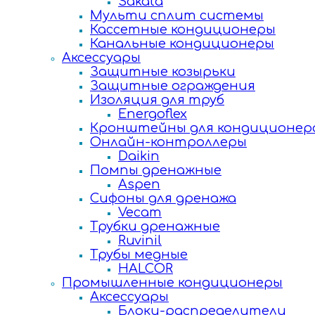
Sakata
Мульти сплит системы
Кассетные кондиционеры
Канальные кондиционеры
Аксессуары
Защитные козырьки
Защитные ограждения
Изоляция для труб
Energoflex
Кронштейны для кондиционер
Онлайн-контроллеры
Daikin
Помпы дренажные
Aspen
Сифоны для дренажа
Vecam
Трубки дренажные
Ruvinil
Трубы медные
HALCOR
Промышленные кондиционеры
Аксессуары
Блоки-распределители