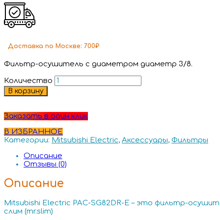
Доставка
по Москве:
700₽
Фильтр-осушитель с диаметром диаметр 3/8.
Количество
В корзину
Заказать в один клик
В ИЗБРАННОЕ
Категории:
Mitsubishi Electric
,
Аксессуары
,
Фильтры
Описание
Отзывы (0)
Описание
Mitsubishi Electric PAC-SG82DR-E – это фильтр-осушит
слим (mr.slim)