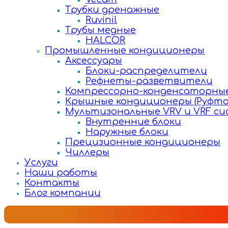
Трубки дренажные
Ruvinil
Трубы медные
HALCOR
Промышленные кондиционеры
Аксессуары
Блоки-распределители
Рефнеты-разветвители
Компрессорно-конденсаторные
Крышные кондиционеры (Руфто
Мультизональные VRV и VRF с
Внутренние блоки
Наружные блоки
Прецизионные кондиционеры
Чиллеры
Услуги
Наши работы
Контакты
Блог компании