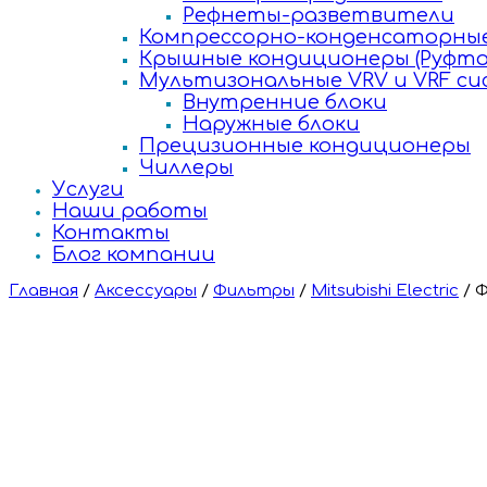
Рефнеты-разветвители
Компрессорно-конденсаторные
Крышные кондиционеры (Руфто
Мультизональные VRV и VRF с
Внутренние блоки
Наружные блоки
Прецизионные кондиционеры
Чиллеры
Услуги
Наши работы
Контакты
Блог компании
Главная
/
Аксессуары
/
Фильтры
/
Mitsubishi Electric
/
Ф