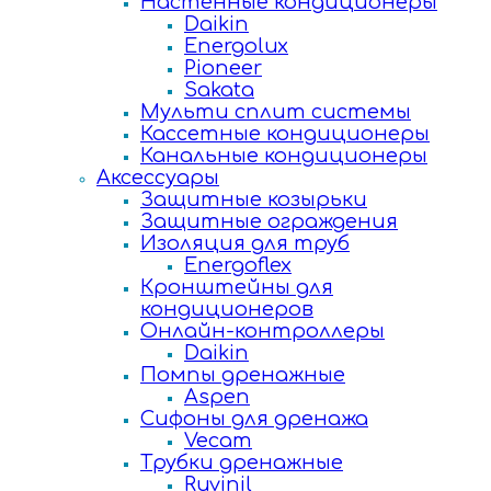
Настенные кондиционеры
Daikin
Energolux
Pioneer
Sakata
Мульти сплит системы
Кассетные кондиционеры
Канальные кондиционеры
Аксессуары
Защитные козырьки
Защитные ограждения
Изоляция для труб
Energoflex
Кронштейны для
кондиционеров
Онлайн-контроллеры
Daikin
Помпы дренажные
Aspen
Сифоны для дренажа
Vecam
Трубки дренажные
Ruvinil