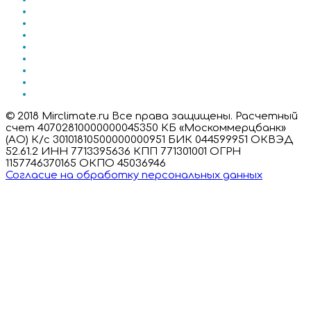
© 2018 Mirclimate.ru Все права защищены. Расчетный
счет 40702810000000045350 КБ «Москоммерцбанк»
(АО) К/с 30101810500000000951 БИК 044599951 ОКВЭД
52.61.2 ИНН 7713395636 КПП 771301001 ОГРН
1157746370165 ОКПО 45036946
Согласие на обработку персональных данных