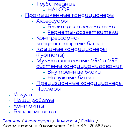
Трубы медные
HALCOR
Промышленные кондиционеры
Аксессуары
Блоки-распределители
Рефнеты-разветвители
Компрессорно-
конденсаторные блоки
Крышные кондиционеры
(Руфтопы)
Мультизональные VRV и VRF
системы кондиционирования
Внутренние блоки
Наружные блоки
Прецизионные кондиционеры
Чиллеры
Услуги
Наши работы
Контакты
Блог компании
Главная
/
Аксессуары
/
Фильтры
/
Daikin
/
Дополнительный комплект Daikin BAE20A82 для