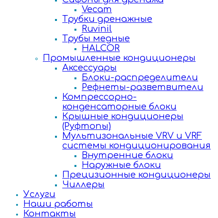
Vecam
Трубки дренажные
Ruvinil
Трубы медные
HALCOR
Промышленные кондиционеры
Аксессуары
Блоки-распределители
Рефнеты-разветвители
Компрессорно-
конденсаторные блоки
Крышные кондиционеры
(Руфтопы)
Мультизональные VRV и VRF
системы кондиционирования
Внутренние блоки
Наружные блоки
Прецизионные кондиционеры
Чиллеры
Услуги
Наши работы
Контакты