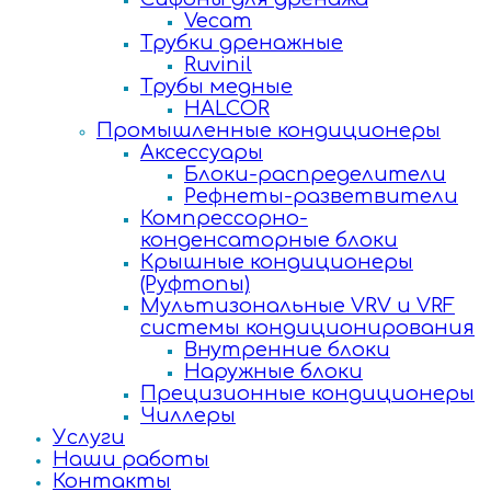
Vecam
Трубки дренажные
Ruvinil
Трубы медные
HALCOR
Промышленные кондиционеры
Аксессуары
Блоки-распределители
Рефнеты-разветвители
Компрессорно-
конденсаторные блоки
Крышные кондиционеры
(Руфтопы)
Мультизональные VRV и VRF
системы кондиционирования
Внутренние блоки
Наружные блоки
Прецизионные кондиционеры
Чиллеры
Услуги
Наши работы
Контакты