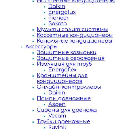
Настенные кондиционеры
Daikin
Energolux
Pioneer
Sakata
Мульти сплит системы
Кассетные кондиционеры
Канальные кондиционеры
Аксессуары
Защитные козырьки
Защитные ограждения
Изоляция для труб
Energoflex
Кронштейны для
кондиционеров
Онлайн-контроллеры
Daikin
Помпы дренажные
Aspen
Сифоны для дренажа
Vecam
Трубки дренажные
Ruvinil