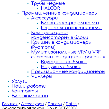
Трубы медные
HALCOR
Промышленные кондиционеры
Аксессуары
Блоки-распределители
Рефнеты-разветвители
Компрессорно-
конденсаторные блоки
Крышные кондиционеры
(Руфтопы)
Мультизональные VRV и VRF
системы кондиционирования
Внутренние блоки
Наружные блоки
Прецизионные кондиционеры
Чиллеры
Услуги
Наши работы
Контакты
Блог компании
Главная
/
Аксессуары
/
Панели
/
Daikin
/
Декоративная панель Daikin DCP600TC