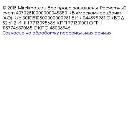
© 2018 Mirclimate.ru Все права защищены. Расчетный
счет 40702810000000045350 КБ «Москоммерцбанк»
(АО) К/с 30101810500000000951 БИК 044599951 ОКВЭД
52.61.2 ИНН 7713395636 КПП 771301001 ОГРН
1157746370165 ОКПО 45036946
Согласие на обработку персональных данных