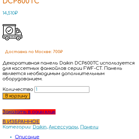
DCP600TC
14,510
₽
Доставка
по Москве:
700₽
Декоративная панель Daikin DCP600TC используется
для кассетных фанкойлов серии FWF-CT. Панель
является необходимым дополнительным
оборудованием.
Количество
В корзину
Заказать в один клик
В ИЗБРАННОЕ
Категории:
Daikin
,
Аксессуары
,
Панели
Описание