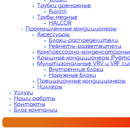
Трубки дренажные
Ruvinil
Трубы медные
HALCOR
Промышленные кондиционеры
Аксессуары
Блоки-распределители
Рефнеты-разветвители
Компрессорно-конденсаторные
Крышные кондиционеры (Руфто
Мультизональные VRV и VRF с
Внутренние блоки
Наружные блоки
Прецизионные кондиционеры
Чиллеры
Услуги
Наши работы
Контакты
Блог компании