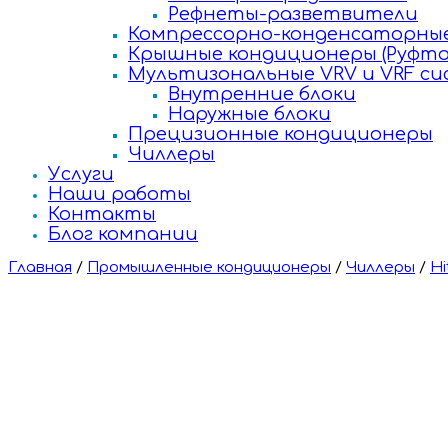
Рефнеты-разветвители
Компрессорно-конденсаторные
Крышные кондиционеры (Руфто
Мультизональные VRV и VRF с
Внутренние блоки
Наружные блоки
Прецизионные кондиционеры
Чиллеры
Услуги
Наши работы
Контакты
Блог компании
Главная
/
Промышленные кондиционеры
/
Чиллеры
/
Hi