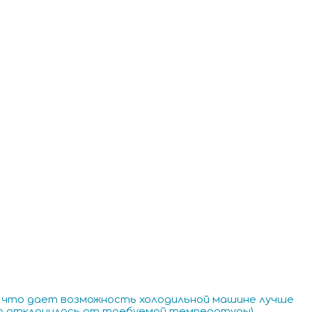
 что дает возможность холодильной машине лучше
но отклонилась от требуемой температуры),