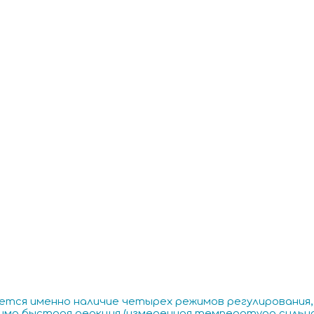
тся именно наличие четырех режимов регулирования,
дима быстрая реакция (измеренная температура силь