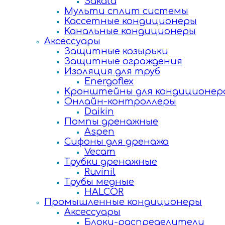
Sakata
Мульти сплит системы
Кассетные кондиционеры
Канальные кондиционеры
Аксессуары
Защитные козырьки
Защитные ограждения
Изоляция для труб
Energoflex
Кронштейны для кондиционер
Онлайн-контроллеры
Daikin
Помпы дренажные
Aspen
Сифоны для дренажа
Vecam
Трубки дренажные
Ruvinil
Трубы медные
HALCOR
Промышленные кондиционеры
Аксессуары
Блоки-распределители