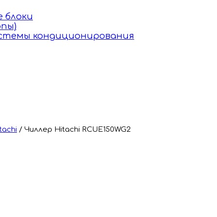
 блоки
пы)
истемы кондиционирования
tachi
/
Чиллер Hitachi RCUE150WG2