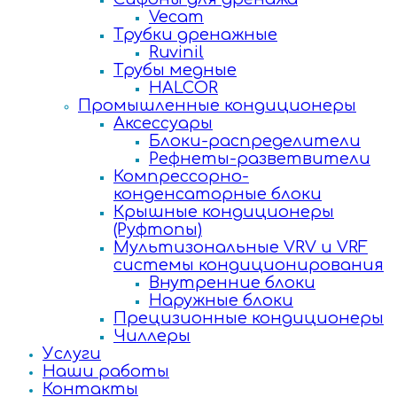
Vecam
Трубки дренажные
Ruvinil
Трубы медные
HALCOR
Промышленные кондиционеры
Аксессуары
Блоки-распределители
Рефнеты-разветвители
Компрессорно-
конденсаторные блоки
Крышные кондиционеры
(Руфтопы)
Мультизональные VRV и VRF
системы кондиционирования
Внутренние блоки
Наружные блоки
Прецизионные кондиционеры
Чиллеры
Услуги
Наши работы
Контакты