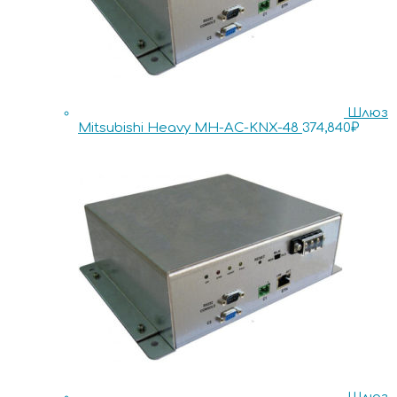
Шлюз
Mitsubishi Heavy MH-AC-KNX-48
374,840
₽