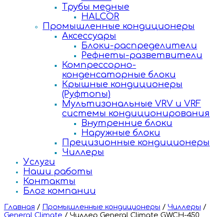
Трубы медные
HALCOR
Промышленные кондиционеры
Аксессуары
Блоки-распределители
Рефнеты-разветвители
Компрессорно-
конденсаторные блоки
Крышные кондиционеры
(Руфтопы)
Мультизональные VRV и VRF
системы кондиционирования
Внутренние блоки
Наружные блоки
Прецизионные кондиционеры
Чиллеры
Услуги
Наши работы
Контакты
Блог компании
Главная
/
Промышленные кондиционеры
/
Чиллеры
/
General Climate
/
Чиллер General Climate GWCH-450