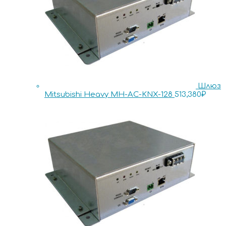
Шлюз
Mitsubishi Heavy MH-AC-KNX-128
513,380
₽