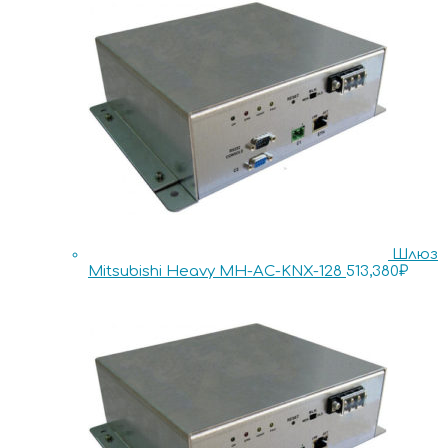
Шлюз
Mitsubishi Heavy MH-AC-KNX-128
513,380
₽