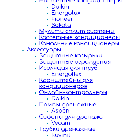
Настенные кондиционеры
Daikin
Energolux
Pioneer
Sakata
Мульти сплит системы
Кассетные кондиционеры
Канальные кондиционеры
Аксессуары
Защитные козырьки
Защитные ограждения
Изоляция для труб
Energoflex
Кронштейны для
кондиционеров
Онлайн-контроллеры
Daikin
Помпы дренажные
Aspen
Сифоны для дренажа
Vecam
Трубки дренажные
Ruvinil