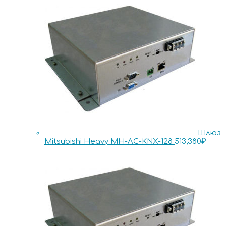
Шлюз
Mitsubishi Heavy MH-AC-KNX-128
513,380
₽