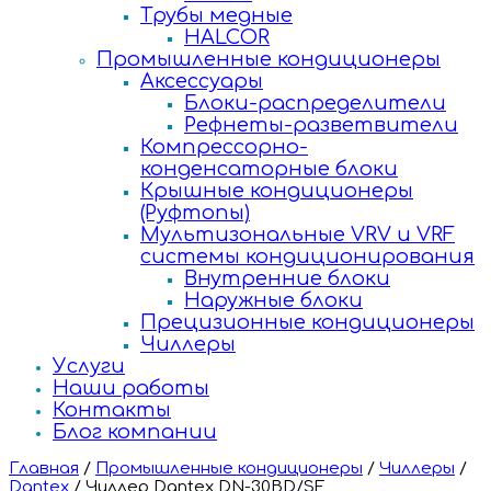
Трубы медные
HALCOR
Промышленные кондиционеры
Аксессуары
Блоки-распределители
Рефнеты-разветвители
Компрессорно-
конденсаторные блоки
Крышные кондиционеры
(Руфтопы)
Мультизональные VRV и VRF
системы кондиционирования
Внутренние блоки
Наружные блоки
Прецизионные кондиционеры
Чиллеры
Услуги
Наши работы
Контакты
Блог компании
Главная
/
Промышленные кондиционеры
/
Чиллеры
/
Dantex
/
Чиллер Dantex DN-30BD/SF