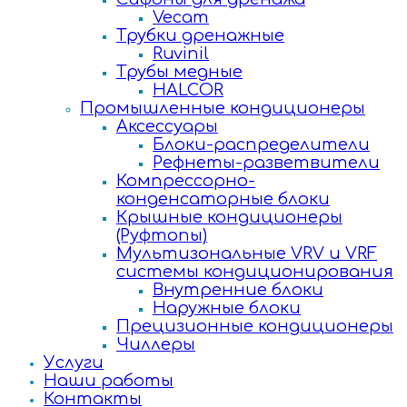
Vecam
Трубки дренажные
Ruvinil
Трубы медные
HALCOR
Промышленные кондиционеры
Аксессуары
Блоки-распределители
Рефнеты-разветвители
Компрессорно-
конденсаторные блоки
Крышные кондиционеры
(Руфтопы)
Мультизональные VRV и VRF
системы кондиционирования
Внутренние блоки
Наружные блоки
Прецизионные кондиционеры
Чиллеры
Услуги
Наши работы
Контакты