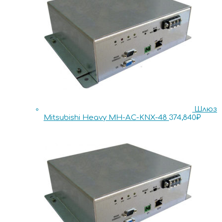
Шлюз
Mitsubishi Heavy MH-AC-KNX-48
374,840
₽