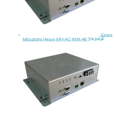
Шлюз
Mitsubishi Heavy MH-AC-KNX-48
374,840
₽