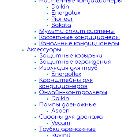
Настенные кондиционеры
Daikin
Energolux
Pioneer
Sakata
Мульти сплит системы
Кассетные кондиционеры
Канальные кондиционеры
Аксессуары
Защитные козырьки
Защитные ограждения
Изоляция для труб
Energoflex
Кронштейны для
кондиционеров
Онлайн-контроллеры
Daikin
Помпы дренажные
Aspen
Сифоны для дренажа
Vecam
Трубки дренажные
Ruvinil