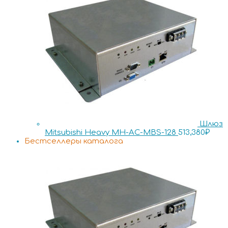
Шлюз
Mitsubishi Heavy MH-AC-MBS-128
513,380
₽
Бестселлеры каталога