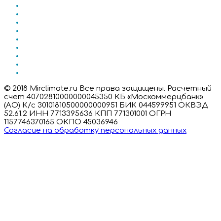
© 2018 Mirclimate.ru Все права защищены. Расчетный
счет 40702810000000045350 КБ «Москоммерцбанк»
(АО) К/с 30101810500000000951 БИК 044599951 ОКВЭД
52.61.2 ИНН 7713395636 КПП 771301001 ОГРН
1157746370165 ОКПО 45036946
Согласие на обработку персональных данных