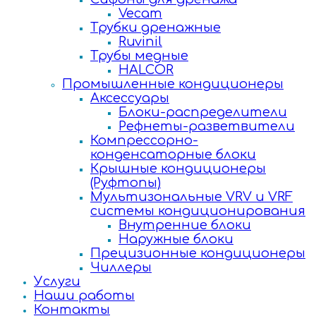
Vecam
Трубки дренажные
Ruvinil
Трубы медные
HALCOR
Промышленные кондиционеры
Аксессуары
Блоки-распределители
Рефнеты-разветвители
Компрессорно-
конденсаторные блоки
Крышные кондиционеры
(Руфтопы)
Мультизональные VRV и VRF
системы кондиционирования
Внутренние блоки
Наружные блоки
Прецизионные кондиционеры
Чиллеры
Услуги
Наши работы
Контакты