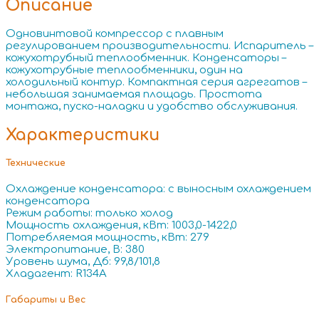
Описание
Одновинтовой компрессор с плавным
регулированием производительности. Испаритель –
кожухотрубный теплообменник. Конденсаторы –
кожухотрубные теплообменники, один на
холодильный контур. Компактная серия агрегатов –
небольшая занимаемая площадь. Простота
монтажа, пуско-наладки и удобство обслуживания.
Характеристики
Технические
Охлаждение конденсатора: с выносным охлаждением
конденсатора
Режим работы: только холод
Мощность охлаждения, кВт: 1003,0-1422,0
Потребляемая мощность, кВт: 279
Электропитание, В: 380
Уровень шума, Дб: 99,8/101,8
Хладагент: R134A
Габариты и Вес