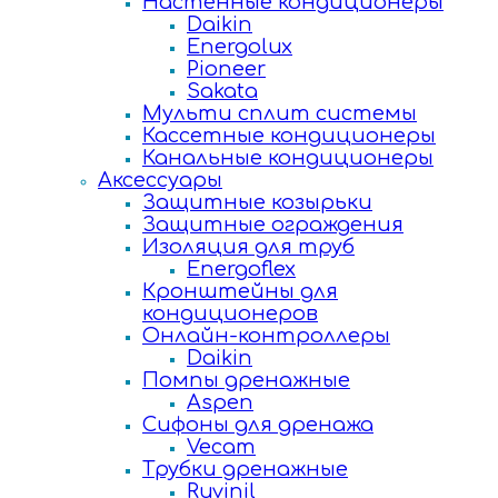
Настенные кондиционеры
Daikin
Energolux
Pioneer
Sakata
Мульти сплит системы
Кассетные кондиционеры
Канальные кондиционеры
Аксессуары
Защитные козырьки
Защитные ограждения
Изоляция для труб
Energoflex
Кронштейны для
кондиционеров
Онлайн-контроллеры
Daikin
Помпы дренажные
Aspen
Сифоны для дренажа
Vecam
Трубки дренажные
Ruvinil