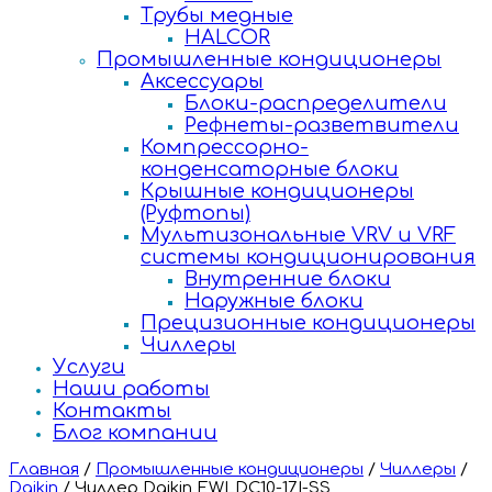
Трубы медные
HALCOR
Промышленные кондиционеры
Аксессуары
Блоки-распределители
Рефнеты-разветвители
Компрессорно-
конденсаторные блоки
Крышные кондиционеры
(Руфтопы)
Мультизональные VRV и VRF
системы кондиционирования
Внутренние блоки
Наружные блоки
Прецизионные кондиционеры
Чиллеры
Услуги
Наши работы
Контакты
Блог компании
Главная
/
Промышленные кондиционеры
/
Чиллеры
/
Daikin
/
Чиллер Daikin EWLDC10-17I-SS