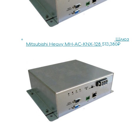
Шлюз
Mitsubishi Heavy MH-AC-KNX-128
513,380
₽