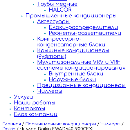
Трубы медные
HALCOR
Промышленные кондиционеры
Аксессуары
Блоки-распределители
Рефнеты-разветвители
Компрессорно-
конденсаторные блоки
Крышные кондиционеры
(Руфтопы)
Мультизональные VRV и VRF
системы кондиционирования
Внутренние блоки
Наружные блоки
Прецизионные кондиционеры
Чиллеры
Услуги
Наши работы
Контакты
Блог компании
Главная
/
Промышленные кондиционеры
/
Чиллеры
/
Daikin
/
Чиллер Daikin EWAD640-900CFXL