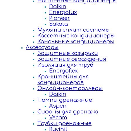
Настенные кондиционеры
Daikin
Energolux
Pioneer
Sakata
Мульти сплит системы
Кассетные кондиционеры
Канальные кондиционеры
Аксессуары
Защитные козырьки
Защитные ограждения
Изоляция для труб
Energoflex
Кронштейны для
кондиционеров
Онлайн-контроллеры
Daikin
Помпы дренажные
Aspen
Сифоны для дренажа
Vecam
Трубки дренажные
Ruvinil