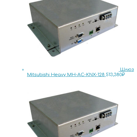
Шлюз
Mitsubishi Heavy MH-AC-KNX-128
513,380
₽