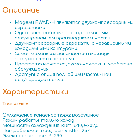
Описание
Модели EWAD-H являются двухкомпрессорными
агрегатами
Одновинтовой компрессор с плавным
регулированием производительности.
Двухкомпрессорные агрегаты с независимыми
холодильными контурами.
Самая маленькая занимаемая площадь
поверхности в отрасли.
Простота монтажа, пуско-наладки и удобство
обслуживания.
Доступна опция полной или частичной
рекуперации тепла.
Характеристики
Технические
Охлаждение конденсатора: воздушное
Режим работы: только холод
Мощность охлаждения, кВт: 640,0-902,0
Потребляемая мощность, кВт: 257
Электропитание, В: 380