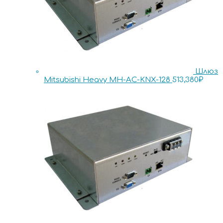
Шлюз
Mitsubishi Heavy MH-AC-KNX-128
513,380
₽