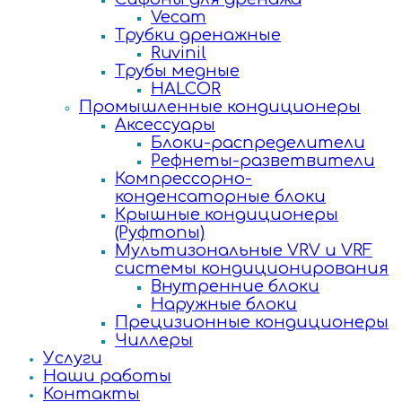
Vecam
Трубки дренажные
Ruvinil
Трубы медные
HALCOR
Промышленные кондиционеры
Аксессуары
Блоки-распределители
Рефнеты-разветвители
Компрессорно-
конденсаторные блоки
Крышные кондиционеры
(Руфтопы)
Мультизональные VRV и VRF
системы кондиционирования
Внутренние блоки
Наружные блоки
Прецизионные кондиционеры
Чиллеры
Услуги
Наши работы
Контакты