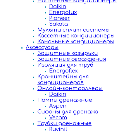
Настенные кондиционеры
Daikin
Energolux
Pioneer
Sakata
Мульти сплит системы
Кассетные кондиционеры
Канальные кондиционеры
Аксессуары
Защитные козырьки
Защитные ограждения
Изоляция для труб
Energoflex
Кронштейны для
кондиционеров
Онлайн-контроллеры
Daikin
Помпы дренажные
Aspen
Сифоны для дренажа
Vecam
Трубки дренажные
Ruvinil