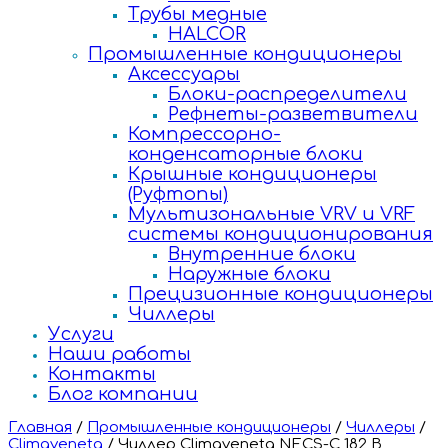
Трубы медные
HALCOR
Промышленные кондиционеры
Аксессуары
Блоки-распределители
Рефнеты-разветвители
Компрессорно-
конденсаторные блоки
Крышные кондиционеры
(Руфтопы)
Мультизональные VRV и VRF
системы кондиционирования
Внутренние блоки
Наружные блоки
Прецизионные кондиционеры
Чиллеры
Услуги
Наши работы
Контакты
Блог компании
Главная
/
Промышленные кондиционеры
/
Чиллеры
/
Climaveneta
/
Чиллер Climaveneta NECS-C 182 B