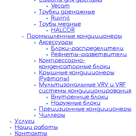
Vecam
Трубки дренажные
Ruvinil
Трубы медные
HALCOR
Промышленные кондиционеры
Аксессуары
Блоки-распределители
Рефнеты-разветвители
Компрессорно-
конденсаторные блоки
Крышные кондиционеры
(Руфтопы)
Мультизональные VRV и VRF
системы кондиционирования
Внутренние блоки
Наружные блоки
Прецизионные кондиционеры
Чиллеры
Услуги
Наши работы
Контакты