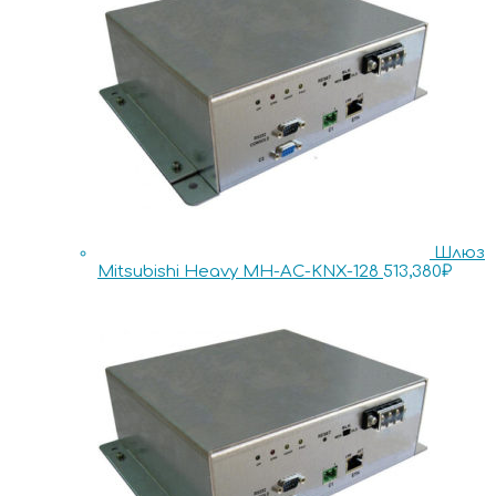
Шлюз
Mitsubishi Heavy MH-AC-KNX-128
513,380
₽