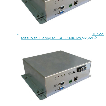
Шлюз
Mitsubishi Heavy MH-AC-KNX-128
513,380
₽