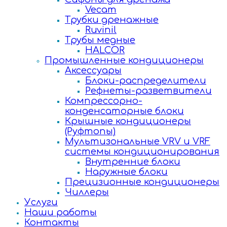
Vecam
Трубки дренажные
Ruvinil
Трубы медные
HALCOR
Промышленные кондиционеры
Аксессуары
Блоки-распределители
Рефнеты-разветвители
Компрессорно-
конденсаторные блоки
Крышные кондиционеры
(Руфтопы)
Мультизональные VRV и VRF
системы кондиционирования
Внутренние блоки
Наружные блоки
Прецизионные кондиционеры
Чиллеры
Услуги
Наши работы
Контакты