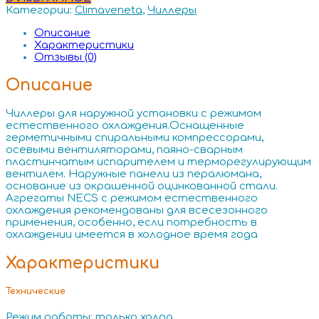
Категории:
Climaveneta
,
Чиллеры
Описание
Характеристики
Отзывы (0)
Описание
Чиллеры для наружной установки с режимом
естественного охлаждения.Оснащенные
герметичными спиральными компрессорами,
осевыми вентиляторами, паяно-сварным
пластинчатым испарителем и терморегулирующим
вентилем. Наружные панели из пералюмана,
основание из окрашенной оцинкованной стали.
Агрегаты NECS с режимом естественного
охлаждения рекомендованы для всесезонного
применения, особенно, если потребность в
охлаждении имеется в холодное время года
Характеристики
Технические
Режим работы: только холод