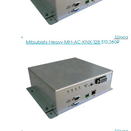
Шлюз
Mitsubishi Heavy MH-AC-KNX-128
513,380
₽