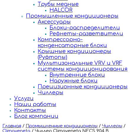
Трубы медные
HALCOR
Промышленные кондиционеры
Аксессуары
Блоки-распределители
Рефнеты-разветвители
Компрессорно-
конденсаторные блоки
Крышные кондиционеры
(Руфтопы)
Мультизональные VRV и VRF
системы кондиционирования
Внутренние блоки
Наружные блоки
Прецизионные кондиционеры
Чиллеры
Услуги
Наши работы
Контакты
Блог компании
Главная
/
Промышленные кондиционеры
/
Чиллеры
/
Climaveneta
/
Чиллер Climaveneta NECS 904 B