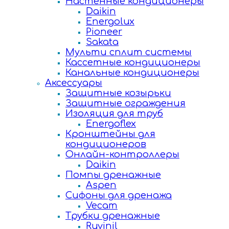
Настенные кондиционеры
Daikin
Energolux
Pioneer
Sakata
Мульти сплит системы
Кассетные кондиционеры
Канальные кондиционеры
Аксессуары
Защитные козырьки
Защитные ограждения
Изоляция для труб
Energoflex
Кронштейны для
кондиционеров
Онлайн-контроллеры
Daikin
Помпы дренажные
Aspen
Сифоны для дренажа
Vecam
Трубки дренажные
Ruvinil