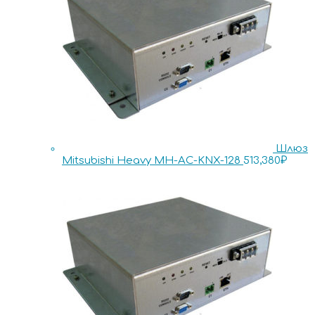
Шлюз
Mitsubishi Heavy MH-AC-KNX-128
513,380
₽