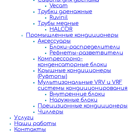
Vecam
Трубки дренажные
Ruvinil
Трубы медные
HALCOR
Промышленные кондиционеры
Аксессуары
Блоки-распределители
Рефнеты-разветвители
Компрессорно-
конденсаторные блоки
Крышные кондиционеры
(Руфтопы)
Мультизональные VRV и VRF
системы кондиционирования
Внутренние блоки
Наружные блоки
Прецизионные кондиционеры
Чиллеры
Услуги
Наши работы
Контакты