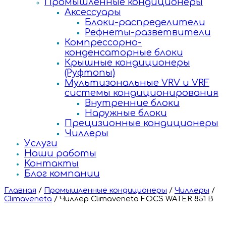
Промышленные кондиционеры
Аксессуары
Блоки-распределители
Рефнеты-разветвители
Компрессорно-
конденсаторные блоки
Крышные кондиционеры
(Руфтопы)
Мультизональные VRV и VRF
системы кондиционирования
Внутренние блоки
Наружные блоки
Прецизионные кондиционеры
Чиллеры
Услуги
Наши работы
Контакты
Блог компании
Главная
/
Промышленные кондиционеры
/
Чиллеры
/
Climaveneta
/
Чиллер Climaveneta FOCS WATER 851 B