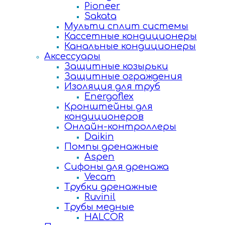
Pioneer
Sakata
Мульти сплит системы
Кассетные кондиционеры
Канальные кондиционеры
Аксессуары
Защитные козырьки
Защитные ограждения
Изоляция для труб
Energoflex
Кронштейны для
кондиционеров
Онлайн-контроллеры
Daikin
Помпы дренажные
Aspen
Сифоны для дренажа
Vecam
Трубки дренажные
Ruvinil
Трубы медные
HALCOR