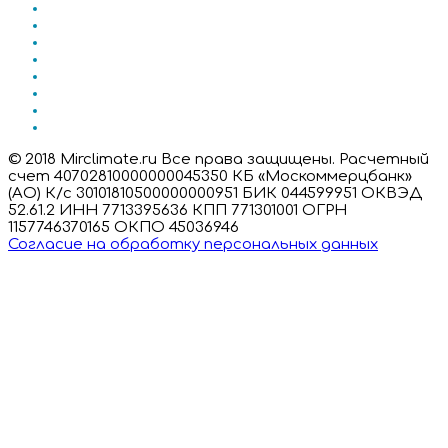
© 2018 Mirclimate.ru Все права защищены. Расчетный
счет 40702810000000045350 КБ «Москоммерцбанк»
(АО) К/с 30101810500000000951 БИК 044599951 ОКВЭД
52.61.2 ИНН 7713395636 КПП 771301001 ОГРН
1157746370165 ОКПО 45036946
Согласие на обработку персональных данных