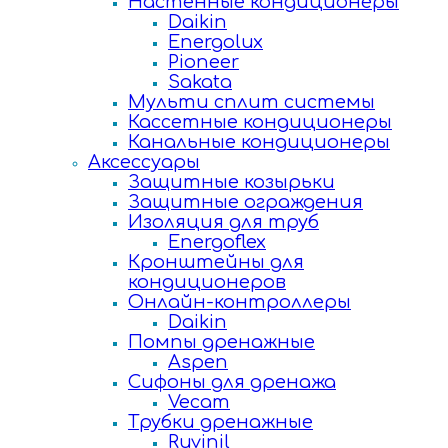
Настенные кондиционеры
Daikin
Energolux
Pioneer
Sakata
Мульти сплит системы
Кассетные кондиционеры
Канальные кондиционеры
Аксессуары
Защитные козырьки
Защитные ограждения
Изоляция для труб
Energoflex
Кронштейны для
кондиционеров
Онлайн-контроллеры
Daikin
Помпы дренажные
Aspen
Сифоны для дренажа
Vecam
Трубки дренажные
Ruvinil