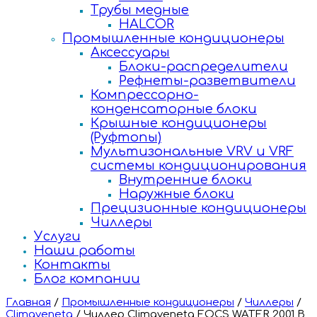
Трубы медные
HALCOR
Промышленные кондиционеры
Аксессуары
Блоки-распределители
Рефнеты-разветвители
Компрессорно-
конденсаторные блоки
Крышные кондиционеры
(Руфтопы)
Мультизональные VRV и VRF
системы кондиционирования
Внутренние блоки
Наружные блоки
Прецизионные кондиционеры
Чиллеры
Услуги
Наши работы
Контакты
Блог компании
Главная
/
Промышленные кондиционеры
/
Чиллеры
/
Climaveneta
/
Чиллер Climaveneta FOCS WATER 2001 B