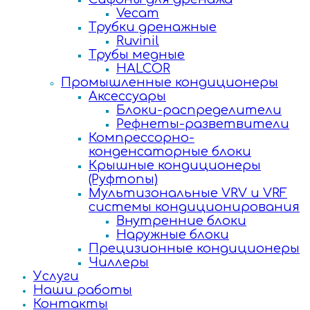
Vecam
Трубки дренажные
Ruvinil
Трубы медные
HALCOR
Промышленные кондиционеры
Аксессуары
Блоки-распределители
Рефнеты-разветвители
Компрессорно-
конденсаторные блоки
Крышные кондиционеры
(Руфтопы)
Мультизональные VRV и VRF
системы кондиционирования
Внутренние блоки
Наружные блоки
Прецизионные кондиционеры
Чиллеры
Услуги
Наши работы
Контакты