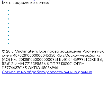
Мы в социальных сетях:
© 2018 Mirclimate.ru Все права защищены. Расчетный
счет 40702810000000045350 КБ «Москоммерцбанк»
(АО) К/с 30101810500000000951 БИК 044599951 ОКВЭД
52.61.2 ИНН 7713395636 КПП 771301001 ОГРН
1157746370165 ОКПО 45036946
Согласие на обработку персональных данных