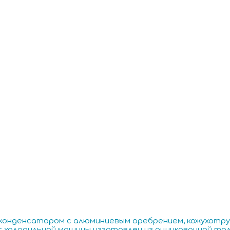
конденсатором с алюминиевым оребрением, кожухотр
 холодильной машины изготовлен из оцинкованной то