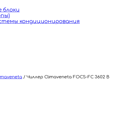
 блоки
пы)
истемы кондиционирования
imaveneta
/
Чиллер Climaveneta FOCS-FC 3602 B