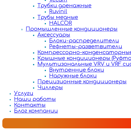
Трубки дренажные
Ruvinil
Трубы медные
HALCOR
Промышленные кондиционеры
Аксессуары
Блоки-распределители
Рефнеты-разветвители
Компрессорно-конденсаторные
Крышные кондиционеры (Руфто
Мультизональные VRV и VRF с
Внутренние блоки
Наружные блоки
Прецизионные кондиционеры
Чиллеры
Услуги
Наши работы
Контакты
Блог компании