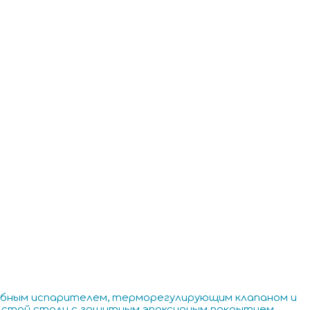
убным испарителем, терморегулирующим клапаном и
лстой стали с защитным эпоксидным покрытием.