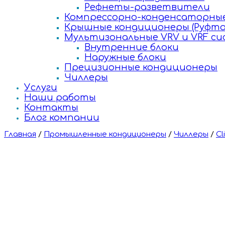
Рефнеты-разветвители
Компрессорно-конденсаторные
Крышные кондиционеры (Руфто
Мультизональные VRV и VRF с
Внутренние блоки
Наружные блоки
Прецизионные кондиционеры
Чиллеры
Услуги
Наши работы
Контакты
Блог компании
Главная
/
Промышленные кондиционеры
/
Чиллеры
/
Cl