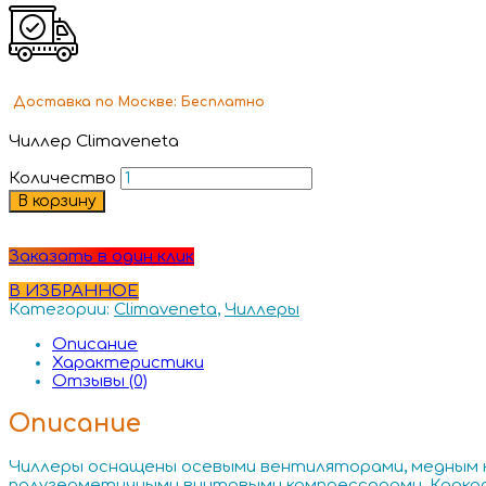
Доставка
по Москве:
Бесплатно
Чиллер Climaveneta
Количество
В корзину
Заказать в один клик
В ИЗБРАННОЕ
Категории:
Climaveneta
,
Чиллеры
Описание
Характеристики
Отзывы (0)
Описание
Чиллеры оснащены осевыми вентиляторами, медным 
полугерметичными винтовыми компрессорами. Каркас