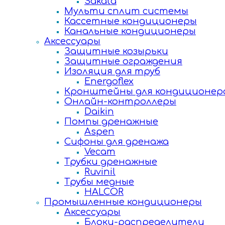
Sakata
Мульти сплит системы
Кассетные кондиционеры
Канальные кондиционеры
Аксессуары
Защитные козырьки
Защитные ограждения
Изоляция для труб
Energoflex
Кронштейны для кондиционер
Онлайн-контроллеры
Daikin
Помпы дренажные
Aspen
Сифоны для дренажа
Vecam
Трубки дренажные
Ruvinil
Трубы медные
HALCOR
Промышленные кондиционеры
Аксессуары
Блоки-распределители