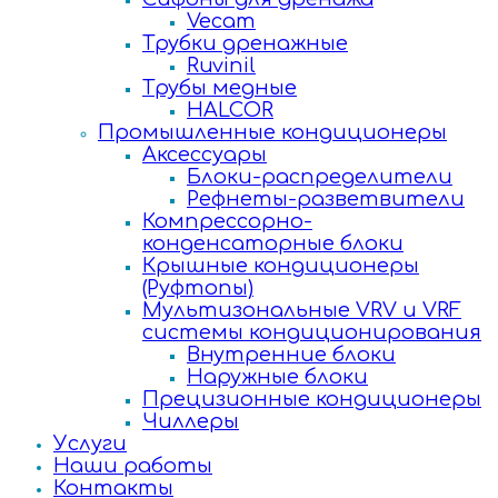
Vecam
Трубки дренажные
Ruvinil
Трубы медные
HALCOR
Промышленные кондиционеры
Аксессуары
Блоки-распределители
Рефнеты-разветвители
Компрессорно-
конденсаторные блоки
Крышные кондиционеры
(Руфтопы)
Мультизональные VRV и VRF
системы кондиционирования
Внутренние блоки
Наружные блоки
Прецизионные кондиционеры
Чиллеры
Услуги
Наши работы
Контакты