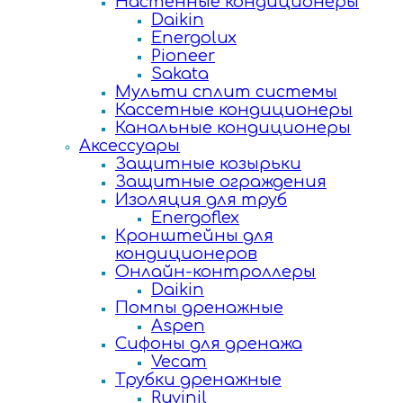
Настенные кондиционеры
Daikin
Energolux
Pioneer
Sakata
Мульти сплит системы
Кассетные кондиционеры
Канальные кондиционеры
Аксессуары
Защитные козырьки
Защитные ограждения
Изоляция для труб
Energoflex
Кронштейны для
кондиционеров
Онлайн-контроллеры
Daikin
Помпы дренажные
Aspen
Сифоны для дренажа
Vecam
Трубки дренажные
Ruvinil