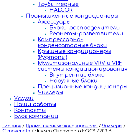
Трубы медные
HALCOR
Промышленные кондиционеры
Аксессуары
Блоки-распределители
Рефнеты-разветвители
Компрессорно-
конденсаторные блоки
Крышные кондиционеры
(Руфтопы)
Мультизональные VRV и VRF
системы кондиционирования
Внутренние блоки
Наружные блоки
Прецизионные кондиционеры
Чиллеры
Услуги
Наши работы
Контакты
Блог компании
Главная
/
Промышленные кондиционеры
/
Чиллеры
/
Climaveneta
/
Чиллер Climaveneta FOCS 7203 B