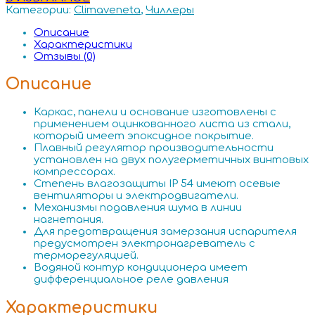
Категории:
Climaveneta
,
Чиллеры
Описание
Характеристики
Отзывы (0)
Описание
Каркас, панели и основание изготовлены с
применением оцинкованного листа из стали,
который имеет эпоксидное покрытие.
Плавный регулятор производительности
установлен на двух полугерметичных винтовых
компрессорах.
Степень влагозащиты IP 54 имеют осевые
вентиляторы и электродвигатели.
Механизмы подавления шума в линии
нагнетания.
Для предотвращения замерзания испарителя
предусмотрен электронагреватель с
терморегуляцией.
Водяной контур кондиционера имеет
дифференциальное реле давления
Характеристики