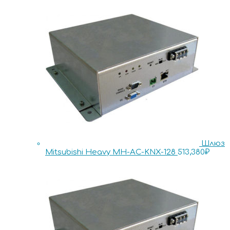
Шлюз
Mitsubishi Heavy MH-AC-KNX-128
513,380
₽