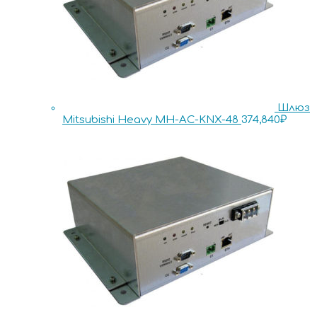
Шлюз
Mitsubishi Heavy MH-AC-KNX-48
374,840
₽