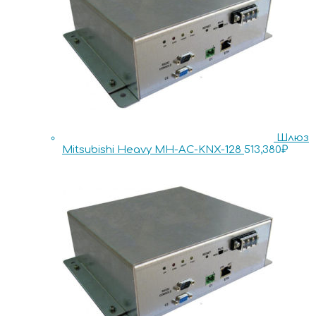
Шлюз
Mitsubishi Heavy MH-AC-KNX-128
513,380
₽