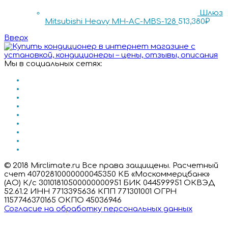
Шлюз
Mitsubishi Heavy MH-AC-MBS-128
513,380
₽
Вверх
Мы в социальных сетях:
© 2018 Mirclimate.ru Все права защищены. Расчетный
счет 40702810000000045350 КБ «Москоммерцбанк»
(АО) К/с 30101810500000000951 БИК 044599951 ОКВЭД
52.61.2 ИНН 7713395636 КПП 771301001 ОГРН
1157746370165 ОКПО 45036946
Согласие на обработку персональных данных