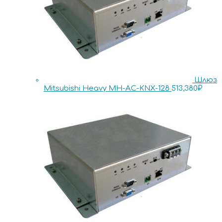
Шлюз
Mitsubishi Heavy MH-AC-KNX-128
513,380
₽