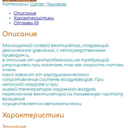
Категории:
Carrier
,
Чиллеры
Описание
Характеристики
Отзывы (0)
Описание
Малошумный осевой вентилятор, создающий
увеличенное давление, с непосредственным
приводом и,
в отличие от центробежного, не требующий
регулировки при монтаже, так как скорость потока
очень
мало зависит от аэродинамического
сопротивления системы воздуховодов. При
неполной нагрузке и при
низкой температуре наружного воздуха
переключние вентилятора на пониженную частоту
вращения
осуществляется автоматически.
Характеристики
Технические