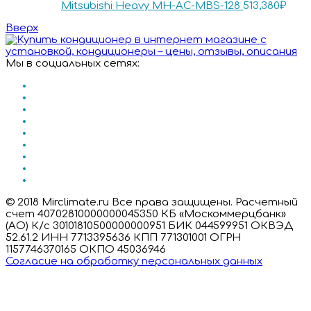
Mitsubishi Heavy MH-AC-MBS-128
513,380
₽
Вверх
Мы в социальных сетях:
© 2018 Mirclimate.ru Все права защищены. Расчетный
счет 40702810000000045350 КБ «Москоммерцбанк»
(АО) К/с 30101810500000000951 БИК 044599951 ОКВЭД
52.61.2 ИНН 7713395636 КПП 771301001 ОГРН
1157746370165 ОКПО 45036946
Согласие на обработку персональных данных