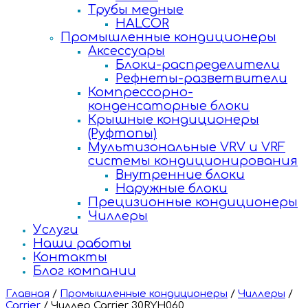
Трубы медные
HALCOR
Промышленные кондиционеры
Аксессуары
Блоки-распределители
Рефнеты-разветвители
Компрессорно-
конденсаторные блоки
Крышные кондиционеры
(Руфтопы)
Мультизональные VRV и VRF
системы кондиционирования
Внутренние блоки
Наружные блоки
Прецизионные кондиционеры
Чиллеры
Услуги
Наши работы
Контакты
Блог компании
Главная
/
Промышленные кондиционеры
/
Чиллеры
/
Carrier
/
Чиллер Carrier 30RYH060