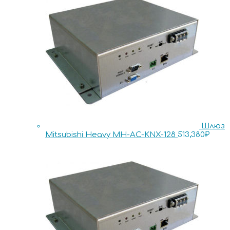
Шлюз
Mitsubishi Heavy MH-AC-KNX-128
513,380
₽