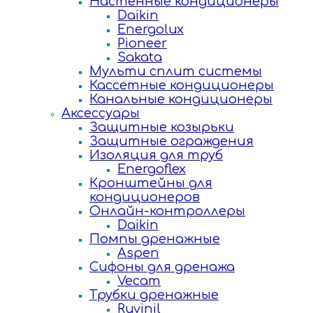
Настенные кондиционеры
Daikin
Energolux
Pioneer
Sakata
Мульти сплит системы
Кассетные кондиционеры
Канальные кондиционеры
Аксессуары
Защитные козырьки
Защитные ограждения
Изоляция для труб
Energoflex
Кронштейны для
кондиционеров
Онлайн-контроллеры
Daikin
Помпы дренажные
Aspen
Сифоны для дренажа
Vecam
Трубки дренажные
Ruvinil