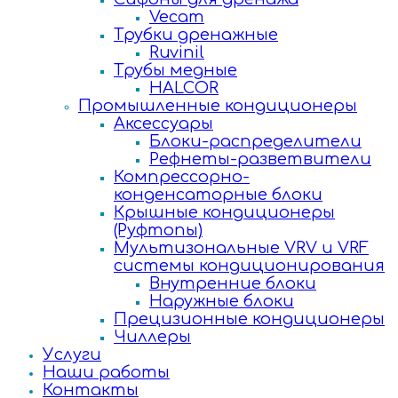
Vecam
Трубки дренажные
Ruvinil
Трубы медные
HALCOR
Промышленные кондиционеры
Аксессуары
Блоки-распределители
Рефнеты-разветвители
Компрессорно-
конденсаторные блоки
Крышные кондиционеры
(Руфтопы)
Мультизональные VRV и VRF
системы кондиционирования
Внутренние блоки
Наружные блоки
Прецизионные кондиционеры
Чиллеры
Услуги
Наши работы
Контакты