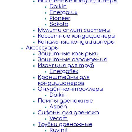
Настенные кондиционеры
Daikin
Energolux
Pioneer
Sakata
Мульти сплит системы
Кассетные кондиционеры
Канальные кондиционеры
Аксессуары
Защитные козырьки
Защитные ограждения
Изоляция для труб
Energoflex
Кронштейны для
кондиционеров
Онлайн-контроллеры
Daikin
Помпы дренажные
Aspen
Сифоны для дренажа
Vecam
Трубки дренажные
Ruvinil