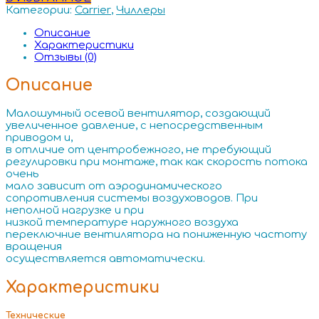
Категории:
Carrier
,
Чиллеры
Описание
Характеристики
Отзывы (0)
Описание
Малошумный осевой вентилятор, создающий
увеличенное давление, с непосредственным
приводом и,
в отличие от центробежного, не требующий
регулировки при монтаже, так как скорость потока
очень
мало зависит от аэродинамического
сопротивления системы воздуховодов. При
неполной нагрузке и при
низкой температуре наружного воздуха
переключние вентилятора на пониженную частоту
вращения
осуществляется автоматически.
Характеристики
Технические