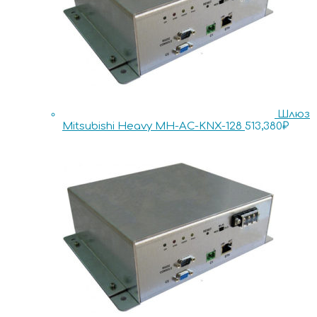
Шлюз
Mitsubishi Heavy MH-AC-KNX-128
513,380
₽