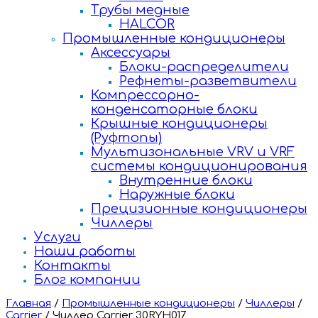
Трубы медные
HALCOR
Промышленные кондиционеры
Аксессуары
Блоки-распределители
Рефнеты-разветвители
Компрессорно-
конденсаторные блоки
Крышные кондиционеры
(Руфтопы)
Мультизональные VRV и VRF
системы кондиционирования
Внутренние блоки
Наружные блоки
Прецизионные кондиционеры
Чиллеры
Услуги
Наши работы
Контакты
Блог компании
Главная
/
Промышленные кондиционеры
/
Чиллеры
/
Carrier
/
Чиллер Carrier 30RYH017