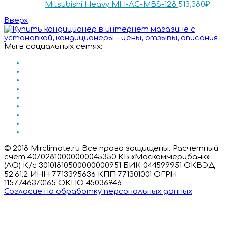
Mitsubishi Heavy MH-AC-MBS-128
513,380
₽
Вверх
Мы в социальных сетях:
© 2018 Mirclimate.ru Все права защищены. Расчетный
счет 40702810000000045350 КБ «Москоммерцбанк»
(АО) К/с 30101810500000000951 БИК 044599951 ОКВЭД
52.61.2 ИНН 7713395636 КПП 771301001 ОГРН
1157746370165 ОКПО 45036946
Согласие на обработку персональных данных