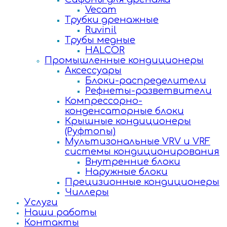
Vecam
Трубки дренажные
Ruvinil
Трубы медные
HALCOR
Промышленные кондиционеры
Аксессуары
Блоки-распределители
Рефнеты-разветвители
Компрессорно-
конденсаторные блоки
Крышные кондиционеры
(Руфтопы)
Мультизональные VRV и VRF
системы кондиционирования
Внутренние блоки
Наружные блоки
Прецизионные кондиционеры
Чиллеры
Услуги
Наши работы
Контакты