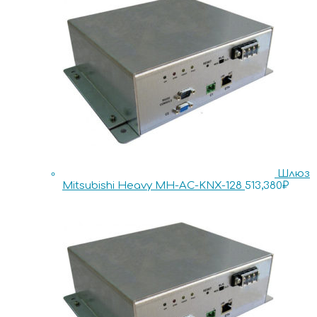
Шлюз
Mitsubishi Heavy MH-AC-KNX-128
513,380
₽