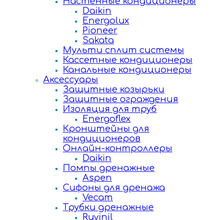
Настенные кондиционеры
Daikin
Energolux
Pioneer
Sakata
Мульти сплит системы
Кассетные кондиционеры
Канальные кондиционеры
Аксессуары
Защитные козырьки
Защитные ограждения
Изоляция для труб
Energoflex
Кронштейны для
кондиционеров
Онлайн-контроллеры
Daikin
Помпы дренажные
Aspen
Сифоны для дренажа
Vecam
Трубки дренажные
Ruvinil