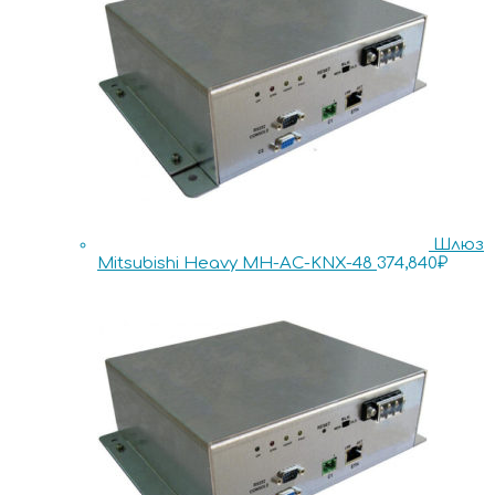
Шлюз
Mitsubishi Heavy MH-AC-KNX-48
374,840
₽