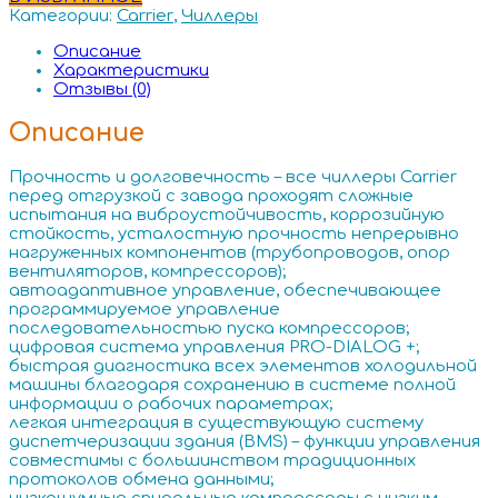
Категории:
Carrier
,
Чиллеры
Описание
Характеристики
Отзывы (0)
Описание
Прочность и долговечность – все чиллеры Carrier
перед отгрузкой с завода проходят сложные
испытания на виброустойчивость, коррозийную
стойкость, усталостную прочность непрерывно
нагруженных компонентов (трубопроводов, опор
вентиляторов, компрессоров);
автоадаптивное управление, обеспечивающее
программируемое управление
последовательностью пуска компрессоров;
цифровая система управления PRO-DIALOG +;
быстрая диагностика всех элементов холодильной
машины благодаря сохранению в системе полной
информации о рабочих параметрах;
легкая интеграция в существующую систему
диспетчеризации здания (BMS) – функции управления
совместимы с большинством традиционных
протоколов обмена данными;