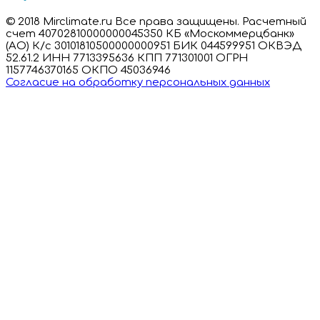
© 2018 Mirclimate.ru Все права защищены. Расчетный
счет 40702810000000045350 КБ «Москоммерцбанк»
(АО) К/с 30101810500000000951 БИК 044599951 ОКВЭД
52.61.2 ИНН 7713395636 КПП 771301001 ОГРН
1157746370165 ОКПО 45036946
Согласие на обработку персональных данных