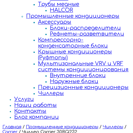
Трубы медные
HALCOR
Промышленные кондиционеры
Аксессуары
Блоки-распределители
Рефнеты-разветвители
Компрессорно-
конденсаторные блоки
Крышные кондиционеры
(Руфтопы)
Мультизональные VRV и VRF
системы кондиционирования
Внутренние блоки
Наружные блоки
Прецизионные кондиционеры
Чиллеры
Услуги
Наши работы
Контакты
Блог компании
Главная
/
Промышленные кондиционеры
/
Чиллеры
/
Carrier
/
Чиллер Carrier 30RQ232