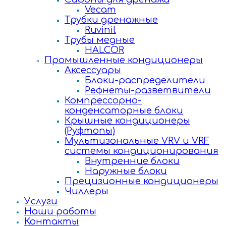
Vecam
Трубки дренажные
Ruvinil
Трубы медные
HALCOR
Промышленные кондиционеры
Аксессуары
Блоки-распределители
Рефнеты-разветвители
Компрессорно-
конденсаторные блоки
Крышные кондиционеры
(Руфтопы)
Мультизональные VRV и VRF
системы кондиционирования
Внутренние блоки
Наружные блоки
Прецизионные кондиционеры
Чиллеры
Услуги
Наши работы
Контакты