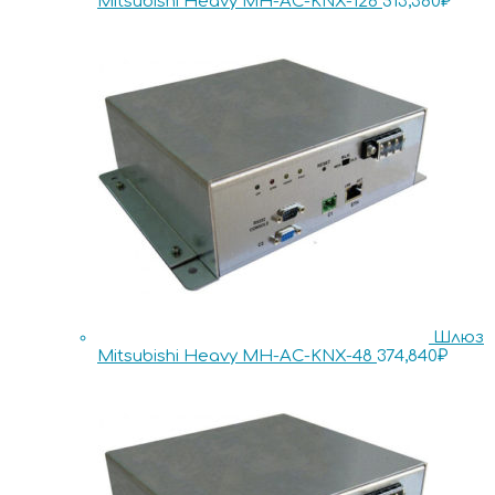
Mitsubishi Heavy MH-AC-KNX-128
513,380
₽
Шлюз
Mitsubishi Heavy MH-AC-KNX-48
374,840
₽