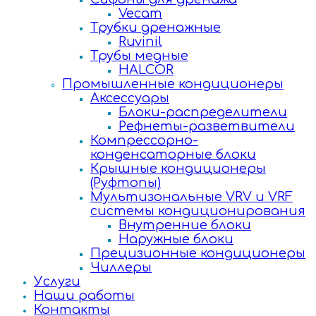
Vecam
Трубки дренажные
Ruvinil
Трубы медные
HALCOR
Промышленные кондиционеры
Аксессуары
Блоки-распределители
Рефнеты-разветвители
Компрессорно-
конденсаторные блоки
Крышные кондиционеры
(Руфтопы)
Мультизональные VRV и VRF
системы кондиционирования
Внутренние блоки
Наружные блоки
Прецизионные кондиционеры
Чиллеры
Услуги
Наши работы
Контакты