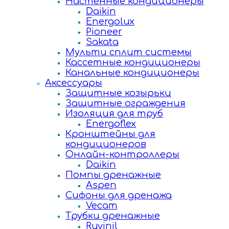
Настенные кондиционеры
Daikin
Energolux
Pioneer
Sakata
Мульти сплит системы
Кассетные кондиционеры
Канальные кондиционеры
Аксессуары
Защитные козырьки
Защитные ограждения
Изоляция для труб
Energoflex
Кронштейны для
кондиционеров
Онлайн-контроллеры
Daikin
Помпы дренажные
Aspen
Сифоны для дренажа
Vecam
Трубки дренажные
Ruvinil