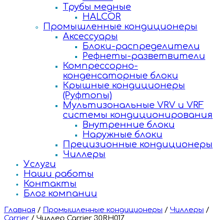
Трубы медные
HALCOR
Промышленные кондиционеры
Аксессуары
Блоки-распределители
Рефнеты-разветвители
Компрессорно-
конденсаторные блоки
Крышные кондиционеры
(Руфтопы)
Мультизональные VRV и VRF
системы кондиционирования
Внутренние блоки
Наружные блоки
Прецизионные кондиционеры
Чиллеры
Услуги
Наши работы
Контакты
Блог компании
Главная
/
Промышленные кондиционеры
/
Чиллеры
/
Carrier
/
Чиллер Carrier 30RH017