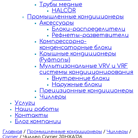
Трубы медные
HALCOR
Промышленные кондиционеры
Аксессуары
Блоки-распределители
Рефнеты-разветвители
Компрессорно-
конденсаторные блоки
Крышные кондиционеры
(Руфтопы)
Мультизональные VRV и VRF
системы кондиционирования
Внутренние блоки
Наружные блоки
Прецизионные кондиционеры
Чиллеры
Услуги
Наши работы
Контакты
Блог компании
Главная
/
Промышленные кондиционеры
/
Чиллеры
/
Carrier
/
Чиллер Carrier 30HXA136