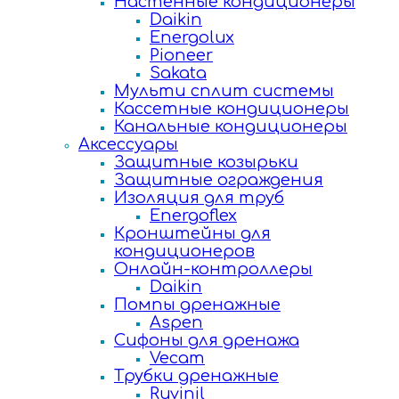
Настенные кондиционеры
Daikin
Energolux
Pioneer
Sakata
Мульти сплит системы
Кассетные кондиционеры
Канальные кондиционеры
Аксессуары
Защитные козырьки
Защитные ограждения
Изоляция для труб
Energoflex
Кронштейны для
кондиционеров
Онлайн-контроллеры
Daikin
Помпы дренажные
Aspen
Сифоны для дренажа
Vecam
Трубки дренажные
Ruvinil