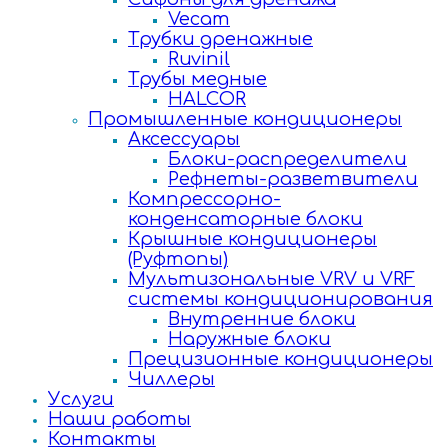
Vecam
Трубки дренажные
Ruvinil
Трубы медные
HALCOR
Промышленные кондиционеры
Аксессуары
Блоки-распределители
Рефнеты-разветвители
Компрессорно-
конденсаторные блоки
Крышные кондиционеры
(Руфтопы)
Мультизональные VRV и VRF
системы кондиционирования
Внутренние блоки
Наружные блоки
Прецизионные кондиционеры
Чиллеры
Услуги
Наши работы
Контакты