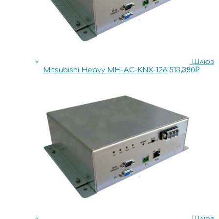
Шлюз
Mitsubishi Heavy MH-AC-KNX-128
513,380
₽
Шлюз