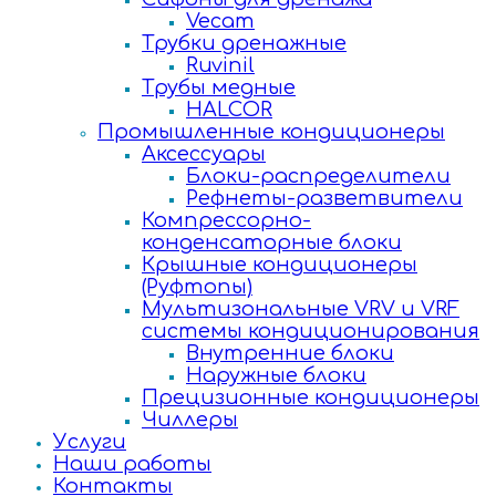
Vecam
Трубки дренажные
Ruvinil
Трубы медные
HALCOR
Промышленные кондиционеры
Аксессуары
Блоки-распределители
Рефнеты-разветвители
Компрессорно-
конденсаторные блоки
Крышные кондиционеры
(Руфтопы)
Мультизональные VRV и VRF
системы кондиционирования
Внутренние блоки
Наружные блоки
Прецизионные кондиционеры
Чиллеры
Услуги
Наши работы
Контакты