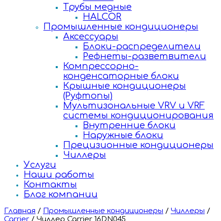
Трубы медные
HALCOR
Промышленные кондиционеры
Аксессуары
Блоки-распределители
Рефнеты-разветвители
Компрессорно-
конденсаторные блоки
Крышные кондиционеры
(Руфтопы)
Мультизональные VRV и VRF
системы кондиционирования
Внутренние блоки
Наружные блоки
Прецизионные кондиционеры
Чиллеры
Услуги
Наши работы
Контакты
Блог компании
Главная
/
Промышленные кондиционеры
/
Чиллеры
/
Carrier
/
Чиллер Carrier 16DN045