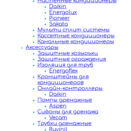
Настенные кондиционеры
Daikin
Energolux
Pioneer
Sakata
Мульти сплит системы
Кассетные кондиционеры
Канальные кондиционеры
Аксессуары
Защитные козырьки
Защитные ограждения
Изоляция для труб
Energoflex
Кронштейны для
кондиционеров
Онлайн-контроллеры
Daikin
Помпы дренажные
Aspen
Сифоны для дренажа
Vecam
Трубки дренажные
Ruvinil