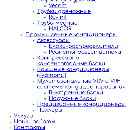
Vecam
Трубки дренажные
Ruvinil
Трубы медные
HALCOR
Промышленные кондиционеры
Аксессуары
Блоки-распределители
Рефнеты-разветвители
Компрессорно-
конденсаторные блоки
Крышные кондиционеры
(Руфтопы)
Мультизональные VRV и VRF
системы кондиционирования
Внутренние блоки
Наружные блоки
Прецизионные кондиционеры
Чиллеры
Услуги
Наши работы
Контакты