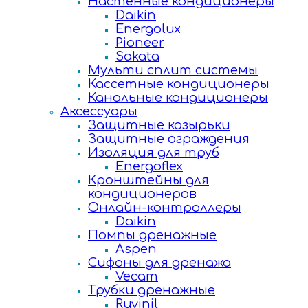
Настенные кондиционеры
Daikin
Energolux
Pioneer
Sakata
Мульти сплит системы
Кассетные кондиционеры
Канальные кондиционеры
Аксессуары
Защитные козырьки
Защитные ограждения
Изоляция для труб
Energoflex
Кронштейны для
кондиционеров
Онлайн-контроллеры
Daikin
Помпы дренажные
Aspen
Сифоны для дренажа
Vecam
Трубки дренажные
Ruvinil