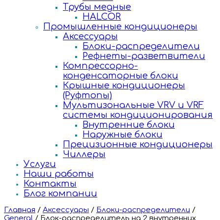
Трубы медные
HALCOR
Промышленные кондиционеры
Аксессуары
Блоки-распределители
Рефнеты-разветвители
Компрессорно-
конденсаторные блоки
Крышные кондиционеры
(Руфтопы)
Мультизональные VRV и VRF
системы кондиционирования
Внутренние блоки
Наружные блоки
Прецизионные кондиционеры
Чиллеры
Услуги
Наши работы
Контакты
Блог компании
Главная
/
Аксессуары
/
Блоки-распределители
/
General
/
Блок-распределитель на 2 внутренних