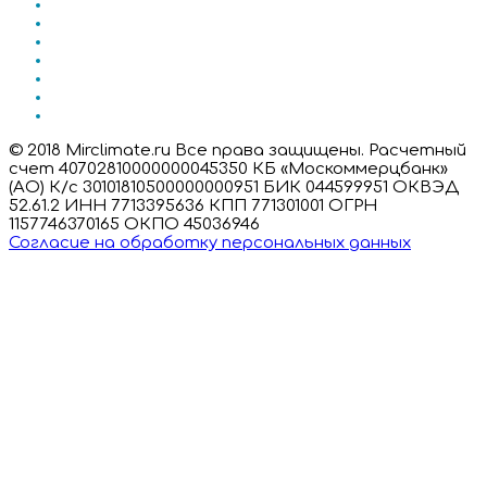
© 2018 Mirclimate.ru Все права защищены. Расчетный
счет 40702810000000045350 КБ «Москоммерцбанк»
(АО) К/с 30101810500000000951 БИК 044599951 ОКВЭД
52.61.2 ИНН 7713395636 КПП 771301001 ОГРН
1157746370165 ОКПО 45036946
Согласие на обработку персональных данных