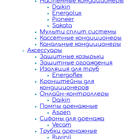
Настенные кондиционеры
Daikin
Energolux
Pioneer
Sakata
Мульти сплит системы
Кассетные кондиционеры
Канальные кондиционеры
Аксессуары
Защитные козырьки
Защитные ограждения
Изоляция для труб
Energoflex
Кронштейны для
кондиционеров
Онлайн-контроллеры
Daikin
Помпы дренажные
Aspen
Сифоны для дренажа
Vecam
Трубки дренажные
Ruvinil