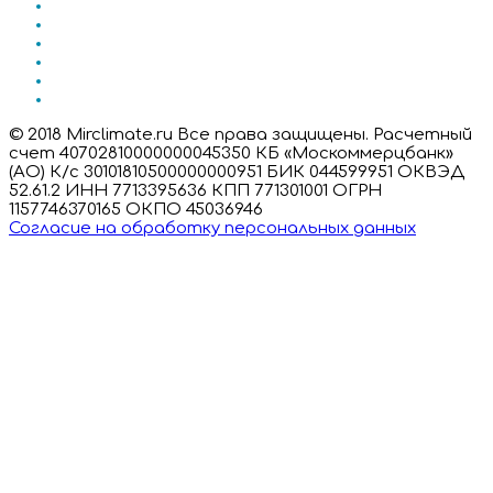
© 2018 Mirclimate.ru Все права защищены. Расчетный
счет 40702810000000045350 КБ «Москоммерцбанк»
(АО) К/с 30101810500000000951 БИК 044599951 ОКВЭД
52.61.2 ИНН 7713395636 КПП 771301001 ОГРН
1157746370165 ОКПО 45036946
Согласие на обработку персональных данных