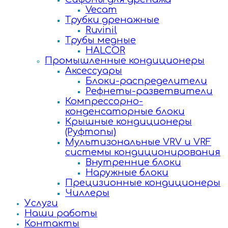
Vecam
Трубки дренажные
Ruvinil
Трубы медные
HALCOR
Промышленные кондиционеры
Аксессуары
Блоки-распределители
Рефнеты-разветвители
Компрессорно-
конденсаторные блоки
Крышные кондиционеры
(Руфтопы)
Мультизональные VRV и VRF
системы кондиционирования
Внутренние блоки
Наружные блоки
Прецизионные кондиционеры
Чиллеры
Услуги
Наши работы
Контакты