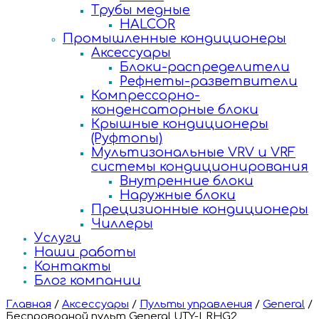
Трубы медные
HALCOR
Промышленные кондиционеры
Аксессуары
Блоки-распределители
Рефнеты-разветвители
Компрессорно-
конденсаторные блоки
Крышные кондиционеры
(Руфтопы)
Мультизональные VRV и VRF
системы кондиционирования
Внутренние блоки
Наружные блоки
Прецизионные кондиционеры
Чиллеры
Услуги
Наши работы
Контакты
Блог компании
Главная
/
Аксессуары
/
Пульты управления
/
General
/
Беспроводной пульт General UTY-LRHG2