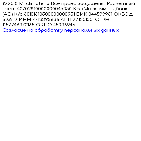
© 2018 Mirclimate.ru Все права защищены. Расчетный
счет 40702810000000045350 КБ «Москоммерцбанк»
(АО) К/с 30101810500000000951 БИК 044599951 ОКВЭД
52.61.2 ИНН 7713395636 КПП 771301001 ОГРН
1157746370165 ОКПО 45036946
Согласие на обработку персональных данных