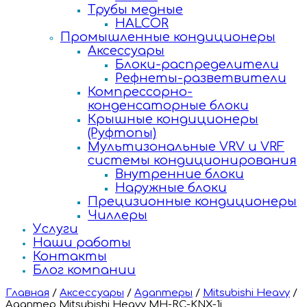
Трубы медные
HALCOR
Промышленные кондиционеры
Аксессуары
Блоки-распределители
Рефнеты-разветвители
Компрессорно-
конденсаторные блоки
Крышные кондиционеры
(Руфтопы)
Мультизональные VRV и VRF
системы кондиционирования
Внутренние блоки
Наружные блоки
Прецизионные кондиционеры
Чиллеры
Услуги
Наши работы
Контакты
Блог компании
Главная
/
Аксессуары
/
Адаптеры
/
Mitsubishi Heavy
/
Адаптер Mitsubishi Heavy MH-RC-KNX-1i