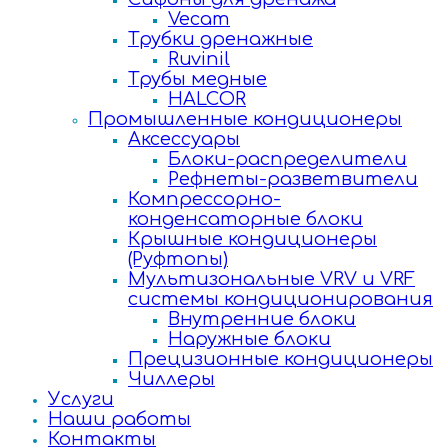
Vecam
Трубки дренажные
Ruvinil
Трубы медные
HALCOR
Промышленные кондиционеры
Аксессуары
Блоки-распределители
Рефнеты-разветвители
Компрессорно-
конденсаторные блоки
Крышные кондиционеры
(Руфтопы)
Мультизональные VRV и VRF
системы кондиционирования
Внутренние блоки
Наружные блоки
Прецизионные кондиционеры
Чиллеры
Услуги
Наши работы
Контакты