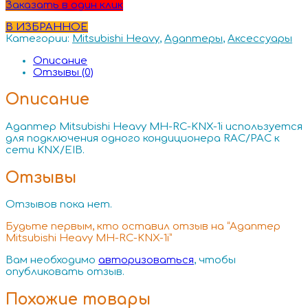
Заказать в один клик
В ИЗБРАННОЕ
Категории:
Mitsubishi Heavy
,
Адаптеры
,
Аксессуары
Описание
Отзывы (0)
Описание
Адаптер Mitsubishi Heavy MH-RC-KNX-1i используется
для подключения одного кондиционера RAC/PAC к
сети KNX/EIB.
Отзывы
Отзывов пока нет.
Будьте первым, кто оставил отзыв на “Адаптер
Mitsubishi Heavy MH-RC-KNX-1i”
Вам необходимо
авторизоваться
, чтобы
опубликовать отзыв.
Похожие товары