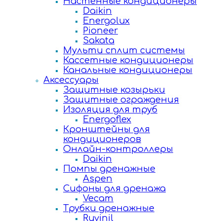
Настенные кондиционеры
Daikin
Energolux
Pioneer
Sakata
Мульти сплит системы
Кассетные кондиционеры
Канальные кондиционеры
Аксессуары
Защитные козырьки
Защитные ограждения
Изоляция для труб
Energoflex
Кронштейны для
кондиционеров
Онлайн-контроллеры
Daikin
Помпы дренажные
Aspen
Сифоны для дренажа
Vecam
Трубки дренажные
Ruvinil