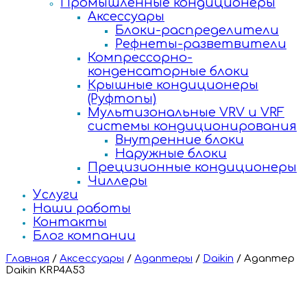
Промышленные кондиционеры
Аксессуары
Блоки-распределители
Рефнеты-разветвители
Компрессорно-
конденсаторные блоки
Крышные кондиционеры
(Руфтопы)
Мультизональные VRV и VRF
системы кондиционирования
Внутренние блоки
Наружные блоки
Прецизионные кондиционеры
Чиллеры
Услуги
Наши работы
Контакты
Блог компании
Главная
/
Аксессуары
/
Адаптеры
/
Daikin
/
Адаптер
Daikin KRP4A53