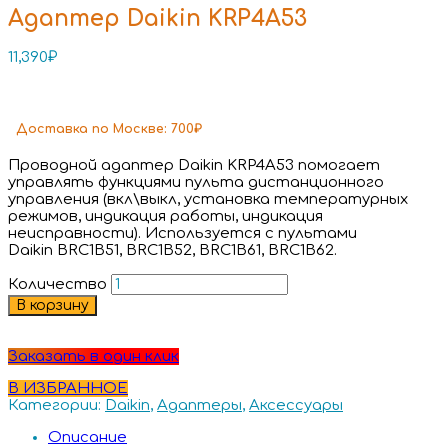
Адаптер Daikin KRP4A53
11,390
₽
Доставка
по Москве:
700₽
Проводной адаптер Daikin KRP4A53 помогает
управлять функциями пульта дистанционного
управления (вкл\выкл, установка температурных
режимов, индикация работы, индикация
неисправности). Используется с пультами
Daikin BRC1B51, BRC1B52, BRC1B61, BRC1B62.
Количество
В корзину
Заказать в один клик
В ИЗБРАННОЕ
Категории:
Daikin
,
Адаптеры
,
Аксессуары
Описание