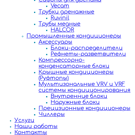
Vecam
Трубки дренажные
Ruvinil
Трубы медные
HALCOR
Промышленные кондиционеры
Аксессуары
Блоки-распределители
Рефнеты-разветвители
Компрессорно-
конденсаторные блоки
Крышные кондиционеры
(Руфтопы)
Мультизональные VRV и VRF
системы кондиционирования
Внутренние блоки
Наружные блоки
Прецизионные кондиционеры
Чиллеры
Услуги
Наши работы
Контакты