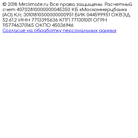
© 2018 Mirclimate.ru Все права защищены. Расчетный
счет 40702810000000045350 КБ «Москоммерцбанк»
(АО) К/с 30101810500000000951 БИК 044599951 ОКВЭД
52.61.2 ИНН 7713395636 КПП 771301001 ОГРН
1157746370165 ОКПО 45036946
Согласие на обработку персональных данных