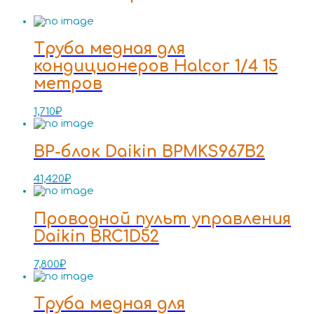
Труба медная для
кондиционеров Halcor 1/4 15
метров
1,710
₽
BP-блок Daikin BPMKS967B2
41,420
₽
Проводной пульт управления
Daikin BRC1D52
7,800
₽
Труба медная для