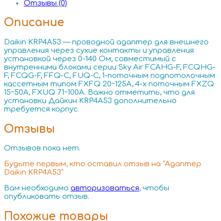
Отзывы (0)
Описание
Daikin KRP4A53 — проводной адаптер для внешнего
управления через сухие контакты и управления
установкой через 0-140 Ом, совместимый с
внутренними блоками серии Sky Air FCAHG-F, FCQHG-
F, FCQG-F, FFQ-C, FUQ-C, 1-поточным подпотолочным
кассетным типом FXFQ 20~125A, 4-х поточным FXZQ
15~50A, FXUQ 71~100A. Важно отметить, что для
установки Дайкин KRP4A53 дополнительно
требуется корпус.
Отзывы
Отзывов пока нет.
Будьте первым, кто оставил отзыв на “Адаптер
Daikin KRP4A53”
Вам необходимо
авторизоваться
, чтобы
опубликовать отзыв.
Похожие товары