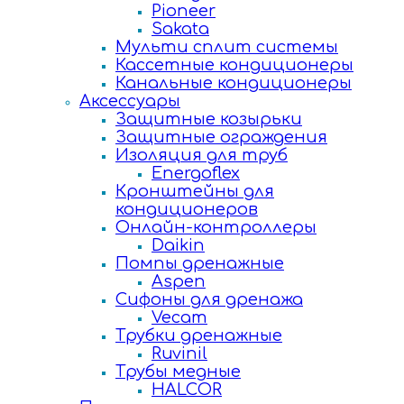
Pioneer
Sakata
Мульти сплит системы
Кассетные кондиционеры
Канальные кондиционеры
Аксессуары
Защитные козырьки
Защитные ограждения
Изоляция для труб
Energoflex
Кронштейны для
кондиционеров
Онлайн-контроллеры
Daikin
Помпы дренажные
Aspen
Сифоны для дренажа
Vecam
Трубки дренажные
Ruvinil
Трубы медные
HALCOR