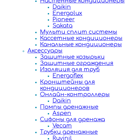
Настенные кондиционеры
Daikin
Energolux
Pioneer
Sakata
Мульти сплит системы
Кассетные кондиционеры
Канальные кондиционеры
Аксессуары
Защитные козырьки
Защитные ограждения
Изоляция для труб
Energoflex
Кронштейны для
кондиционеров
Онлайн-контроллеры
Daikin
Помпы дренажные
Aspen
Сифоны для дренажа
Vecam
Трубки дренажные
Ruvinil