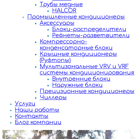
Трубы медные
HALCOR
Промышленные кондиционеры
Аксессуары
Блоки-распределители
Рефнеты-разветвители
Компрессорно-
конденсаторные блоки
Крышные кондиционеры
(Руфтопы)
Мультизональные VRV и VRF
системы кондиционирования
Внутренние блоки
Наружные блоки
Прецизионные кондиционеры
Чиллеры
Услуги
Наши работы
Контакты
Блог компании