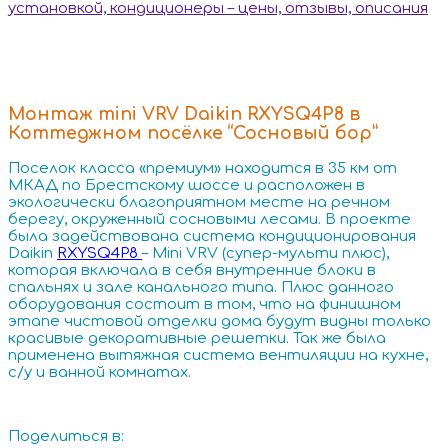
Монтаж mini VRV Daikin RXYSQ4P8 в
Коттеджном посёлке “Сосновый бор”
Поселок класса «премиум» находится в 35 км от
МКАД по Брестскому шоссе и расположен в
экологически благоприятном месте на речном
берегу, окруженный сосновыми лесами. В проекте
была задействована система кондиционирования
Daikin
RXYSQ4P8
– Mini VRV (супер-мульти плюс),
которая включала в себя внутренние блоки в
спальнях и зале канального типа. Плюс данного
оборудования состоит в том, что на финишном
этапе чистовой отделки дома будут видны только
красивые декоративные решетки. Так же была
применена вытяжная система вентиляции на кухне,
с/у и ванной комнатах.
Поделиться в: