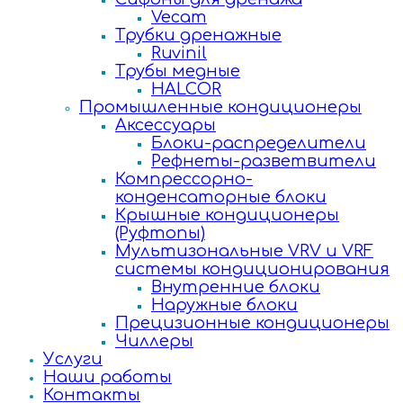
Vecam
Трубки дренажные
Ruvinil
Трубы медные
HALCOR
Промышленные кондиционеры
Аксессуары
Блоки-распределители
Рефнеты-разветвители
Компрессорно-
конденсаторные блоки
Крышные кондиционеры
(Руфтопы)
Мультизональные VRV и VRF
системы кондиционирования
Внутренние блоки
Наружные блоки
Прецизионные кондиционеры
Чиллеры
Услуги
Наши работы
Контакты